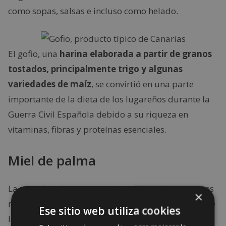
como sopas, salsas e incluso como helado.
El gofio, una
harina elaborada a partir de granos
tostados, principalmente trigo y algunas
variedades de maíz
, se convirtió en una parte
importante de la dieta de los lugareños durante la
Guerra Civil Española debido a su riqueza en
vitaminas, fibras y proteínas esenciales.
Miel de palma
La miel de palma no es un tipo de miel (de hecho es
×
más nutritiva que la miel) y su procedencia no es de
Ese sitio web utiliza cookies
la isla de La Palma, sino que debe su nombre al