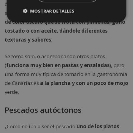
cremoso, mantecoso y de textura poco gomosa y
MOSTRAR DETALLES
sabor ácido. Al envejecer,
desarrolla una corteza
de color oscuro que se frota con pimienta, gofio
tostado o con aceite, dándole diferentes
texturas y sabores
.
Se toma solo, o acompañando otros platos
(
funciona muy bien en pastas y ensaladas
), pero
una forma muy típica de tomarlo en la gastronomía
de Canarias es
a la plancha y con un poco de mojo
verde.
Pescados autóctonos
¿Cómo no iba a ser el pescado
uno de los platos