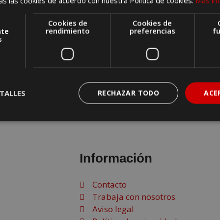
s las cookies de acuerdo con nuestra Política de cookies.
Más in
Cookies de
Cookies de
nte
rendimiento
preferencias
f
s
TALLES
RECHAZAR TODO
ACE
Información
Contacto
Trabaja con nosotros
Aviso legal