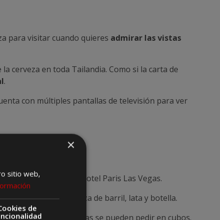
za para visitar cuando quieres
admirar las vistas
 la cerveza en toda Tailandia. Como si la carta de
l
.
uenta con múltiples pantallas de televisión para ver
×
ro sitio web,
icial, ubicada sobre el hotel Paris Las Vegas.
formación
00 variedades de cerveza de barril, lata y botella.
Cookies de
uncionalidad
ntas o jarras, y las botellas se pueden pedir en cubos.