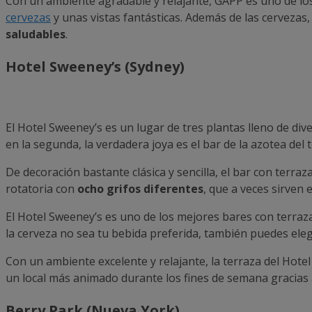
Con un ambiente agradable y relajante, GAPP es uno de lo
cervezas
y unas vistas fantásticas. Además de las cervezas,
saludables
.
Hotel Sweeney’s (Sydney)
El Hotel Sweeney’s es un lugar de tres plantas lleno de div
en la segunda, la verdadera joya es el bar de la azotea del t
De decoración bastante clásica y sencilla, el bar con terra
rotatoria con
ocho grifos diferentes
, que a veces sirven
El Hotel Sweeney’s es uno de los mejores bares con terraz
la cerveza no sea tu bebida preferida, también puedes eleg
Con un ambiente excelente y relajante, la terraza del Hote
un local más animado durante los fines de semana gracias 
Berry Park (Nueva York)