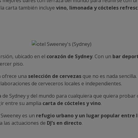
s mejores bares con terraza del mundo para reunirse con u
 la carta también incluye
vino, limonada y cócteles refres
ersión, ubicado en el
corazón de Sydney
. Con un
bar depor
ercer piso.
za ofrece una
selección de cervezas
que no es nada sencilla.
 elaboraciones de cerveceros locales e independientes.
a de Sydney y del mundo para cualquiera que quiera probar c
ir entre su amplia
carta de cócteles y vino
.
l Sweeney es un
refugio urbano y un lugar popular entre l
a las actuaciones de
DJ’s en directo
.