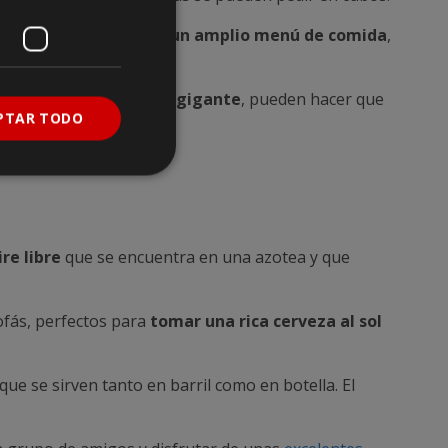
ivos, vinos de barril y un amplio menú de comida
,
mpartidos.
como el
billar y el Jenga gigante
, pueden hacer que
PTAR TODO
ire libre
que se encuentra en una azotea y que
fás, perfectos para
tomar una rica cerveza al sol
que se sirven tanto en barril como en botella. El