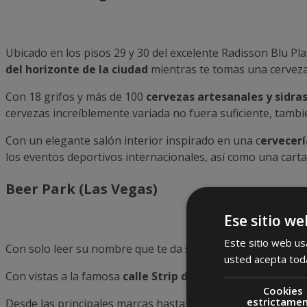
Ubicado en los pisos 29 y 30 del excelente Radisson Blu P
del horizonte de la ciudad
mientras te tomas una cerveza
Con 18 grifos y más de 100
cervezas artesanales y sidra
cervezas increíblemente variada no fuera suficiente, tam
Con un elegante salón interior inspirado en una c
ervecerí
los eventos deportivos internacionales, así como una car
Beer Park (Las Vegas)
Ese sitio we
Este sitio web usa
Con solo leer su nombre que te da sed. Beer Park está ub
usted acepta toda
Con vistas a la famosa
calle Strip de Las Vegas y las fue
Cookies
estrictame
Desde las principales marcas hasta las favoritas de la
artes