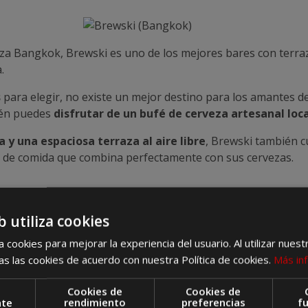
laza Bangkok, Brewski es uno de los mejores bares con terra
.
s
para elegir, no existe un mejor destino para los amantes de
bién puedes
disfrutar de un bufé de cerveza artesanal loca
a y una espaciosa terraza al aire libre
, Brewski también c
ta de comida que combina perfectamente con sus cervezas.
b utiliza cookies
 cookies para mejorar la experiencia del usuario. Al utilizar nuest
icado una azotea de
3048 metros cuadrados
con césped artif
s las cookies de acuerdo con nuestra Política de cookies.
Más in
ntes del Bellagio
, en este local puedes disfrutar de más de 1
Cookies de
Cookies de
nte
rendimiento
preferencias
f
anía local y regional
, los barriles sirven medias pintas, pi