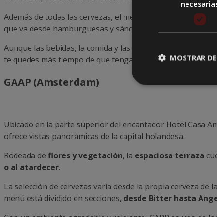
necesaria
Además de todas las cervezas, el menú de Beer Park tambi
que va desde hamburguesas y sándwiches hasta entrantes de
Aunque las bebidas, la comida y las vistas deberían ser mot
MOSTRAR DE
te quedes más tiempo de que tengas planeado.
GAAP (Amsterdam)
Ubicado en la parte superior del encantador Hotel Casa 
ofrece vistas panorámicas de la capital holandesa.
Rodeada de
flores y vegetación
, la
espaciosa terraza
cue
o al atardecer
.
La selección de cervezas varía desde la propia cerveza de l
menú está dividido en secciones,
desde Bitter hasta Ang