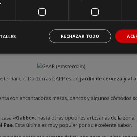
s
én incluye
cócteles de cerveza artesanal, cócteles exclus
 barbacoa, servidos al estilo picnic y destinados a ser co
ivo suficiente para visitar Beer Park, los juegos divertidos 
TALLES
RECHAZAR TODO
ACE
Amsterdam, el Dakterras GAPP es un
jardín de cerveza y al a
nta con encantadoras mesas, bancos y algunos cómodos so
a casa
«Gabbe»
, hasta otras opciones artesanas de la zona, 
el Pee
. Esta última es muy popular por su excelente sabor.