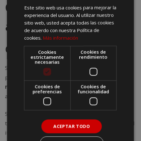
Qué tener en cuenta
Este sitio web usa cookies para mejorar la
experiencia del usuario. Al utilizar nuestro
antes de comenzar
sitio web, usted acepta todas las cookies
de acuerdo con nuestra Política de
cookies.
Más información
Con o sin patrón: tú decides
Cookies
Cookies de
estrictamente
rendimiento
necesarias
Si no tienes experiencia, puedes contratar un
patrón. Así, alguien con licencia se encarga de la
navegación recreativa
Cookies de
. Esto te permite relajarte y
Cookies de
preferencias
funcionalidad
aprender durante el viaje.
Si tienes título náutico, puedes alquilar el velero sin
tripulación. En ese caso, es importante tener claro el
ACEPTAR TODO
itinerario, revisar el clima y contar con mapas