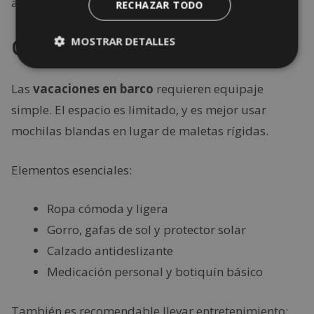
actualizados.
RECHAZAR TODO
Qué llevar a bordo
MOSTRAR DETALLES
Las
vacaciones en barco
requieren equipaje
simple. El espacio es limitado, y es mejor usar
mochilas blandas en lugar de maletas rígidas.
Elementos esenciales:
Ropa cómoda y ligera
Gorro, gafas de sol y protector solar
Calzado antideslizante
Medicación personal y botiquín básico
También es recomendable llevar entretenimiento: