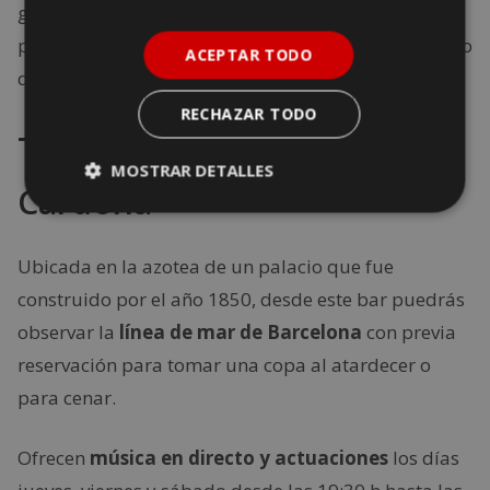
gallega con crema de sardina y patatas fritas y
platos de corte tradicional, como los raviolis de rabo
ACEPTAR TODO
de ternera con salsa de foie.
RECHAZAR TODO
Terraza de la Duquesa de
MOSTRAR DETALLES
Cardona
Ubicada en la azotea de un palacio que fue
construido por el año 1850, desde este bar puedrás
observar la
línea de mar de Barcelona
con previa
reservación para tomar una copa al atardecer o
para cenar.
Ofrecen
música en directo y actuaciones
los días