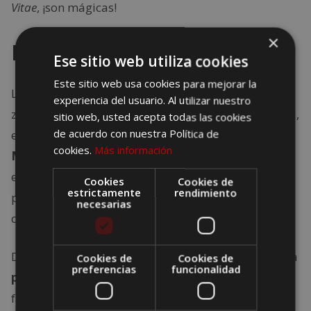
Vitae
, ¡son mágicas!
×
Rooftop Verbena
Ese sitio web utiliza cookies
Este sitio web usa cookies para mejorar la
Lleno de vegetación y con un espacio intimista, con
experiencia del usuario. Al utilizar nuestro
zona
chill out
, sofás y mesas al borde de una piscina,
sitio web, usted acepta todas las cookies
de acuerdo con nuestra Política de
el bar Verbena se ubica
en la azotea del Hotel
cookies.
Más información
Monument
, en Passeig de Gràcia, Barcelona. En
este bar podrás disfrutar de una cocina diseñada
Cookies
Cookies de
estrictamente
rendimiento
por Martín Berasategui, quien parece reflejar por
necesarias
completo su carácter en todos sus platos.
De lunes a viernes este bar ofrece platos y bebidas a
Cookies de
Cookies de
preferencias
funcionalidad
precios muy accesibles
. Hay que destacar el
famoso “bokata Martintxo”, que es un filete de vaca