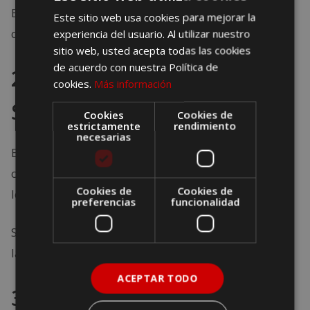
Estas figuras son parte del encanto y el humor de la
Este sitio web usa cookies para mejorar la
ciudad.
experiencia del usuario. Al utilizar nuestro
sitio web, usted acepta todas las cookies
de acuerdo con nuestra Política de
2. Iglesia Azul (Iglesia de
cookies.
Más información
Santa Isabel)
Cookies
Cookies de
estrictamente
rendimiento
necesarias
Este templo es uno de los más fotogénicos de la
ciudad. Su color azul pastel y detalles art nouveau
Cookies de
Cookies de
lo hacen único.
preferencias
funcionalidad
Se ubica a pocos minutos del centro histórico y vale
la pena visitarla por su originalidad.
ACEPTAR TODO
3. Palacio Grassalkovich