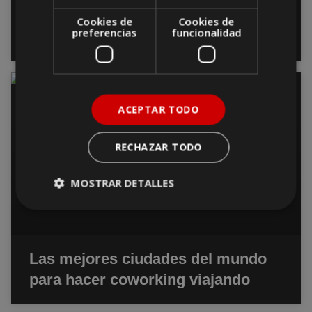
Conoce estos lugares marcados
Cookies de
Cookies de
preferencias
funcionalidad
por la historia
CURIOSIDADES
ACEPTAR TODO
RECHAZAR TODO
MOSTRAR DETALLES
Las mejores ciudades del mundo
para hacer coworking viajando