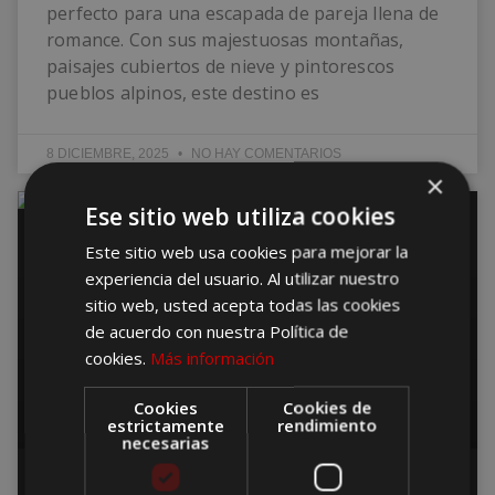
perfecto para una escapada de pareja llena de
romance. Con sus majestuosas montañas,
paisajes cubiertos de nieve y pintorescos
pueblos alpinos, este destino es
8 DICIEMBRE, 2025
NO HAY COMENTARIOS
×
Ese sitio web utiliza cookies
CURIOSIDADES
Este sitio web usa cookies para mejorar la
experiencia del usuario. Al utilizar nuestro
sitio web, usted acepta todas las cookies
de acuerdo con nuestra Política de
cookies.
Más información
Cookies
Cookies de
estrictamente
rendimiento
necesarias
¿Qué es el turismo oscuro?