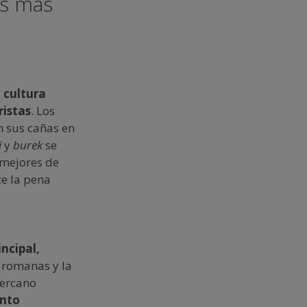
os más
 cultura
ristas
. Los
n sus cañas en
i
y
burek
se
 mejores de
ce la pena
ncipal,
s romanas y la
cercano
ento