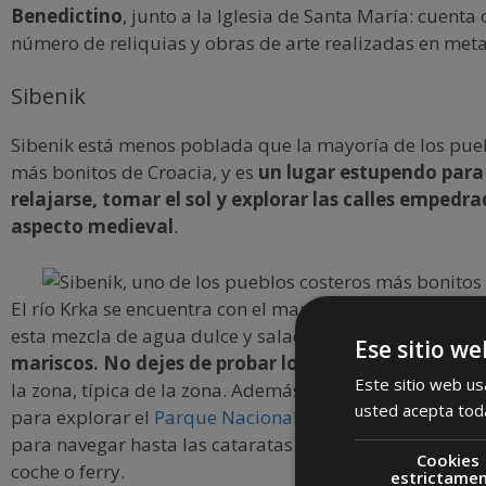
Benedictino
, junto a la Iglesia de Santa María: cuenta
número de reliquias y obras de arte realizadas en meta
Sibenik
Sibenik está menos poblada que la mayoría de los pue
más bonitos de Croacia, y es
un lugar estupendo para
relajarse, tomar el sol y explorar las calles empedr
aspecto medieval
.
El río Krka se encuentra con el mar Adriático en la bahía
esta mezcla de agua dulce y salada es el e
ntorno perfe
Ese sitio we
mariscos. No dejes de probar los mejillones con sal
Este sitio web usa
la zona, típica de la zona. Además, Sibenik sirve como 
usted acepta toda
para explorar el
Parque Nacional de Krka
. Puedes alqu
para navegar hasta las cataratas del parque; o acceder
Cookies
coche o ferry.
estrictame