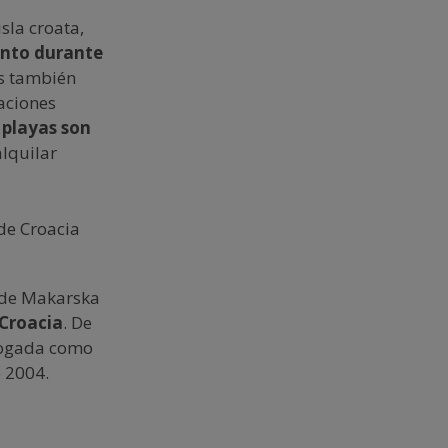
sla croata,
ento durante
es también
caciones
s
playas son
alquilar
e de Makarska
 Croacia
. De
alogada como
 2004.