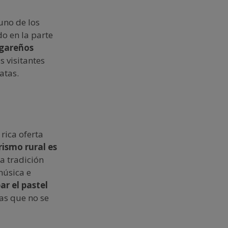
uno de los
do en la parte
ugareños
s visitantes
atas.
rica oferta
rismo rural es
la tradición
música e
ar el pastel
das que no se