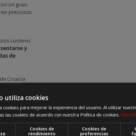
 con un gran
les preciosos.
blos costeros
 sentarse y
adas
de
 de Sibenik, y
cto para los
b utiliza cookies
sa buzara
de
 cookies para mejorar la experiencia del usuario. Al utilizar nuest
una gran base
s las cookies de acuerdo con nuestra Política de cookies.
Más in
ilar un velero
 en autobús,
Cookies de
Cookies de
nte
rendimiento
preferencias
f