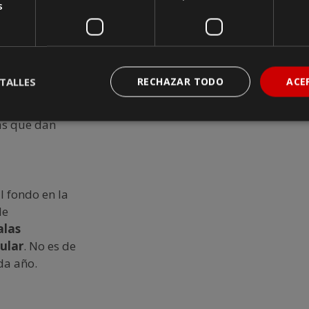
s
oacia al que
os y
TALLES
RECHAZAR TODO
ACE
ranquilidad
. El
brillante,
as que dan
l fondo en la
de
alas
gular
. No es de
da año.