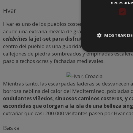
necesaria
Hvar
Hvar es uno de los pueblos costeros más bonitos de Cr
acude una extraña mezcla de granjeros italianos rústic
MOSTRAR DE
celebrities
la jet-set para disfrutar de su belleza y t
centro del pueblo es una guarida de plazas de mármol 
callejones de piedra sombreados y empinadas escaler
paso a techos ocres y fachadas medievales.
Mientras tanto, las escarpadas laderas se desvanecen a
borrosa neblina del calor del Mediterráneo, pobladas 
ondulantes viñedos, sinuosos caminos costeros, y c
escondidas que otorgan a la isla de una belleza sin
extrañar que casi 200.000 visitantes pasen por Hvar ca
Baska