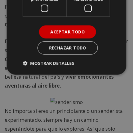
Por ello, es una opción de visita casi obligada en
caso de que estés
visitando España como un
turista.
ACEPTAR TODO
En conclusión, cada uno de estos lugares para hacer
RECHAZAR TODO
senderismo en España ofrece una oportunidad
única para explorar la naturaleza en su máxima
MOSTRAR DETALLES
expresión. Todos ellos te invitan a sumergirte en la
belleza natural del país y
vivir emocionantes
aventuras al aire libre
.
No importa si eres un principiante o un senderista
experimentado, siempre hay un camino
esperándote para que lo explores. Así que solo