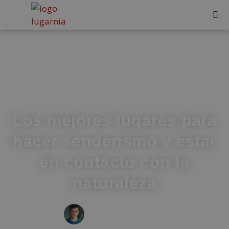
Los mejores lugares para
hacer senderismo y estar
en contacto con la
naturaleza
IVÁN FRESNEDA