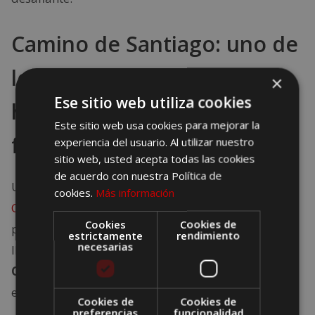
Camino de Santiago: uno de
los mejores lugares para
×
Ese sitio web utiliza cookies
hacer senderismo más
Este sitio web usa cookies para mejorar la
famosos
experiencia del usuario. Al utilizar nuestro
sitio web, usted acepta todas las cookies
de acuerdo con nuestra Política de
Una experiencia que trasciende el senderismo, el
cookies.
Más información
Camino de Santiago
es una red de rutas de
Cookies
Cookies de
peregrinación que te llevará por toda España hasta
estrictamente
rendimiento
necesarias
llegar a la majestuosa
Catedral de Santiago de
Compostela en Galicia
. Incluso los no interesados
en el senderismo disfrutan adentrándose en él.
Cookies de
Cookies de
preferencias
funcionalidad