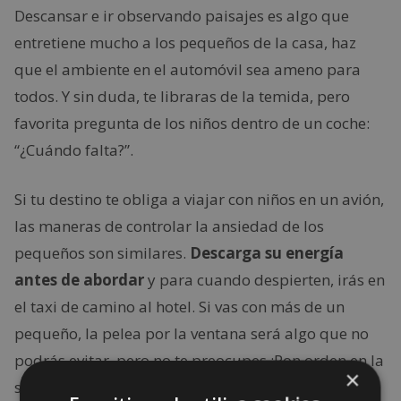
Descansar e ir observando paisajes es algo que
entretiene mucho a los pequeños de la casa, haz
que el ambiente en el automóvil sea ameno para
todos. Y sin duda, te libraras de la temida, pero
favorita pregunta de los niños dentro de un coche:
“¿Cuándo falta?”.
Si tu destino te obliga a viajar con niños en un avión,
las maneras de controlar la ansiedad de los
pequeños son similares.
Descarga su energía
antes de abordar
y para cuando despierten, irás en
el taxi de camino al hotel. Si vas con más de un
pequeño, la pelea por la ventana será algo que no
podrás evitar, pero no te preocupes ¡Pon orden en la
×
sala!
Determina turnos para mirar las alturas
,