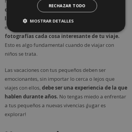
recordarán donde estuvieron.
Un sabor, los olores
RECHAZAR TODO
de un lugar o incluso un sonido, permanecerá en
la mente de los niños.
Si no crees que es así,
MOSTRAR DETALLES
encárgate de que lo recuerden siempre:
plasma en
fotografías cada cosa interesante de tu viaje.
Esto es algo fundamental cuando de viajar con
niños se trata.
Las vacaciones con tus pequeños deben ser
emocionantes, sin importar lo cerca o lejos que
viajes con ellos,
debe ser una experiencia de la que
hablen durante años.
No tengas miedo a enfrentar
a tus pequeños a nuevas vivencias ¡Jugar es
explorar!