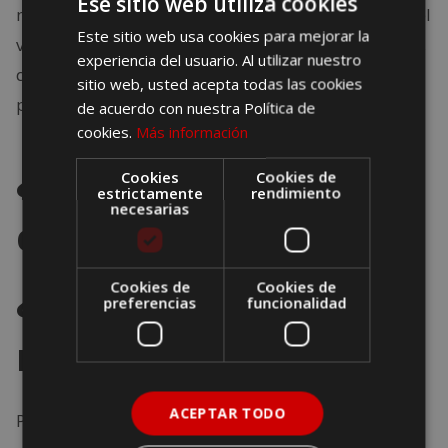
Ese sitio web utiliza cookies
mientras más entretenidos estén, más rápido será el
Este sitio web usa cookies para mejorar la
viaje. Un arma que nunca falla, son los videojuegos,
experiencia del usuario. Al utilizar nuestro
que logran que los niños olviden que van sobre un
sitio web, usted acepta todas las cookies
pájaro enorme de metal.
de acuerdo con nuestra Política de
cookies.
Más información
¿Qué gano viajando
Cookies
Cookies de
estrictamente
rendimiento
necesarias
con mis pequeños?
¿De verdad lo van a
Cookies de
Cookies de
preferencias
funcionalidad
recordar?
ACEPTAR TODO
Por más pequeños que sean tus hijos, siempre