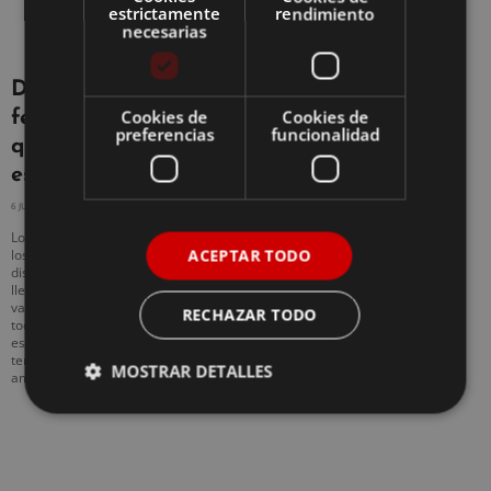
estrictamente
rendimiento
necesarias
Descubre los mejores
Cookies de
Cookies de
festivales de España
preferencias
funcionalidad
que se van a celebrar
este verano
6 JULIO, 2023
NO HAY COMENTARIOS
Los mejores festivales de España no te
ACEPTAR TODO
los puedes perder si estás buscando
disfrutar a lo grande. Este país vibrante y
lleno de cultura ofrece una amplia
variedad de festivales que satisfacen
RECHAZAR TODO
todos los gustos musicales. Desde
estilos clásicos hasta las últimas
tendencias, hay algo para todos los
MOSTRAR DETALLES
amantes de la música.