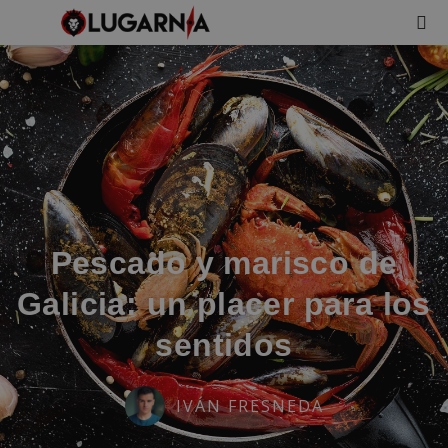
Pescado y marisco de
Galicia: un placer para los
sentidos
IVÁN FRESNEDA