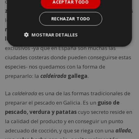
de mar; pero, aparte del delicioso marisco,
en esta
ACEPTAR TODO
zona tampoco falta el buen pescado
. Son muchos
RECHAZAR TODO
los peces que las costas gallegas nos ofrecen:
merluzas, rodaballos, besugos, rapes, angulas,
MOSTRAR DETALLES
lubinas…
Sin embargo, al ser productos menos
exclusivos -ya que en España son muchas las
ciudades costeras donde pueden conseguirse estas
especies- nos quedamos con la forma de
prepararlo: la
caldeirada
gallega
.
La
caldeirada
es una de las formas tradicionales de
preparar el pescado en Galicia. Es un
guiso de
pescado, verdura y patatas
cuyo secreto reside en
la calidad del producto y en conseguir un punto
adecuado de cocción, y que se riega con una
allada
,