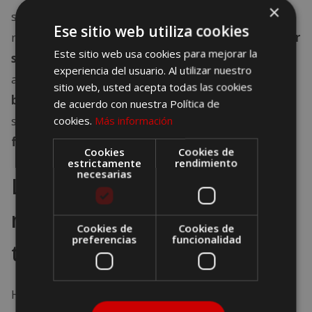
×
solos: la forma más habitual de comerse los
Ese sitio web utiliza cookies
mejillones, por ejemplo, es al vapor.
Las vieiras, por
Este sitio web usa cookies para mejorar la
su parte, se comen cocidas
, tanto solas como
experiencia del usuario. Al utilizar nuestro
acompañadas de salsas. Y las
zamburiñas y los
sitio web, usted acepta todas las cookies
berberechos
, aunque también se comen solos, se
de acuerdo con nuestra Política de
suelen utilizar en Galicia como relleno para las
cookies.
Más información
famosas empanadas
gallegas.
Cookies
Cookies de
estrictamente
rendimiento
necesarias
La
caldeirada
gallega: el
mejor pescado de Galicia en
Cookies de
Cookies de
preferencias
funcionalidad
todo su esplendor
Ha quedado ya más que claro que Galicia es tierra