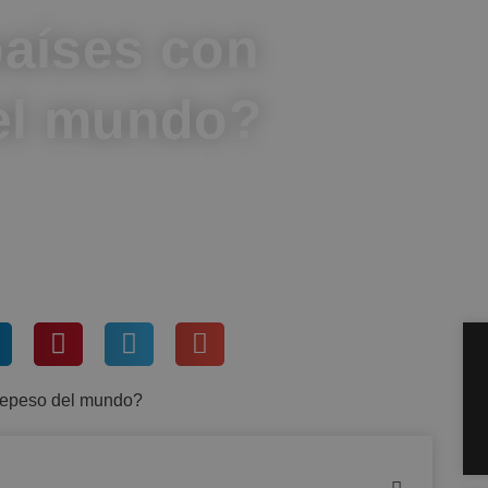
países con
el mundo?
A
ntarios
repeso del mundo?