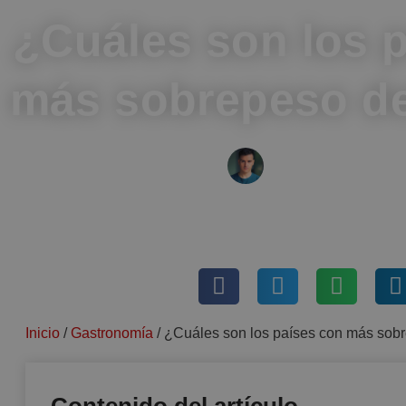
¿Cuáles son los 
más sobrepeso d
IVÁN FRESNED
noviembre 6, 2019
Sin come
Inicio
/
Gastronomía
/
¿Cuáles son los países con más sob
Contenido del artículo