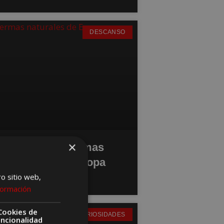
DESCANSO
×
Las mejores termas
naturales de Europa
para relajarse
ro sitio web,
formación
Cookies de
CURIOSIDADES
uncionalidad