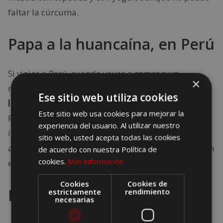
faltar la cúrcuma.
Papa a la huancaína, en Perú
Si viajas a Perú, cuando vayas a comer a un
×
restaurante
en tu mesa no puede faltar la papa a
Ese sitio web utiliza cookies
la huancaína
, un clásico de la gastronomía criolla.
Este sitio web usa cookies para mejorar la
Papas, ají molido, leche y aceite son algunos de los
experiencia del usuario. Al utilizar nuestro
ingredientes que forman parte de este plato. Las
sitio web, usted acepta todas las cookies
aceitunas negras o los huevos duros también suelen
de acuerdo con nuestra Política de
cookies.
Más información
encontrarse en esta receta.
Cookies
Cookies de
Bratwurst, en Alemania
estrictamente
rendimiento
necesarias