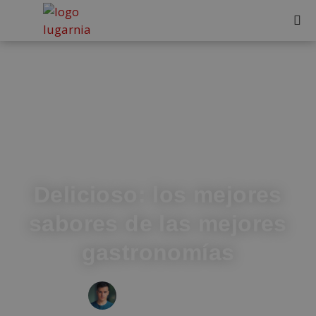
Delicioso: los mejores
sabores de las mejores
gastronomías
IVÁN FRESNEDA