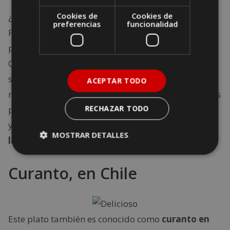
Cookies de
Cookies de
¿Quién no conoce la
típica salchicha alemana
?
preferencias
funcionalidad
Pocos turistas que viajan hasta Alemania se van sin
probar este plato típico junto a una buena cerveza.
Con puré de patatas, con cebolla, con mostaza, con
salsa de ajo… Cada uno puede elegir la opción que
ACEPTAR TODO
más le convenza. Algunos creerán que las salchichas
pueden encontrarse en cualquier rincón del mundo
RECHAZAR TODO
y que no tienen nada especial. Sin embargo,
como
MOSTRAR DETALLES
las
bratwurst
no hay ninguna
.
Curanto, en Chile
Este plato también es conocido como
curanto en