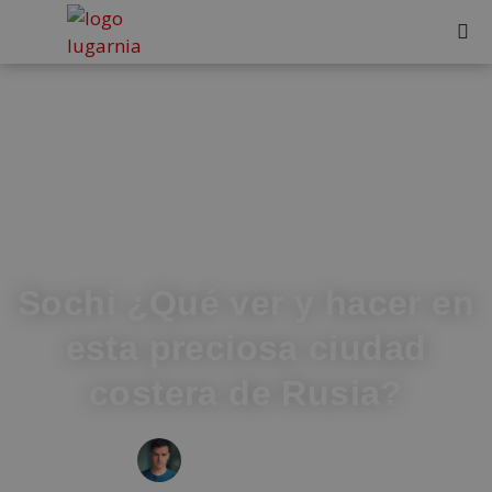
Sochi ¿Qué ver y hacer en
esta preciosa ciudad
costera de Rusia?
IVÁN FRESNEDA