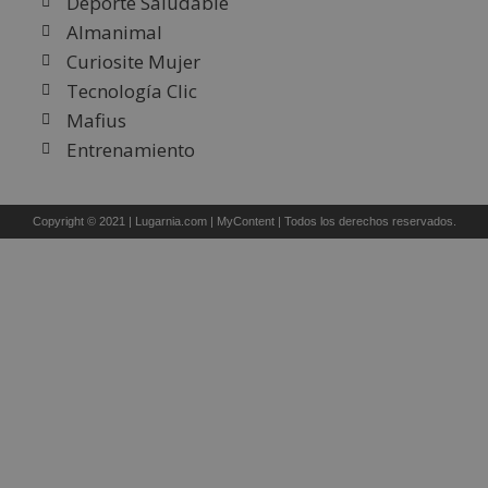
Deporte Saludable
Almanimal
Curiosite Mujer
Tecnología Clic
Mafius
Entrenamiento
Copyright © 2021 |
Lugarnia.com
|
MyContent
| Todos los derechos reservados.