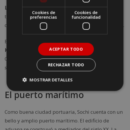
La zona se ha reconvertido,
atrayendo con el
Cookies de
Cookies de
turismo a toda una serie de bares y tiendas para
preferencias
funcionalidad
que el viajero encuentre las firmas más sofisticadas.
En las zonas montañosas se encuentra el resort
ACEPTAR TODO
Krasnaya Polyana
, que durante los Juegos
Olímpicos concentró las pruebas de esquí y
RECHAZAR TODO
snowboard
.
MOSTRAR DETALLES
El puerto marítimo
Como buena ciudad portuaria, Sochi cuenta con un
bello y amplio puerto marítimo. El edificio de
aduana se construyó a mediados del siglo XX. La