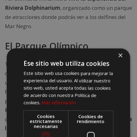
Riviera Dolphinarium
, organizado como un parque
de atracciones donde podrás ver a los delfines del
Mar Negro.
El Parque Olímpico
×
Ese sitio web utiliza cookies
Tristemente conocido por el precio final de su
construcción, lo cierto es que el Parque Olímpico es
Este sitio web usa cookies para mejorar la
experiencia del usuario. Al utilizar nuestro
una infraestructura grandiosa, propia de los zares.
sitio web, usted acepta todas las cookies
El conjunto se sitúa en el valle de Adler, donde se
de acuerdo con nuestra Política de
pueden ver el
Estadio Olímpico, la Cúpula de
cookies.
Más información
Hielo o el Palacio de Skate.
Todas ellas están
Cookies
Cookies de
dispuestas siguiendo las agujas del reloj
en torno a
estrictamente
rendimiento
necesarias
la Plaza de las Medallas.