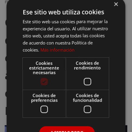
mineros.
×
Ese sitio web utiliza cookies
Consejos para
Este sitio web usa cookies para mejorar la
experiencia del usuario. Al utilizar nuestro
disfrutar de la
sitio web, usted acepta todas las cookies
de acuerdo con nuestra Política de
cookies.
Más información
experencia de
Cookies
Cookies de
estrictamente
rendimiento
ascender y
necesarias
contemplar el volcán
Cookies de
Cookies de
preferencias
funcionalidad
Kawah Ijen