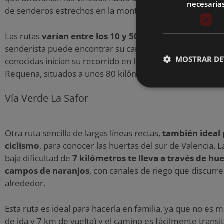
necesaria
de senderos estrechos en la montaña.
Las rutas
varían entre los 10 y 50 kilómetros
, por lo 
senderista puede encontrar su caminata ideal. Algunas 
MOSTRAR DE
conocidas inician su recorrido en los municipios de Alpu
Requena, situados a unos 80 kilómetros de la capital.
Vía Verde La Safor
Otra ruta sencilla de largas líneas rectas,
también ideal 
ciclismo
, para conocer las huertas del sur de Valencia. 
baja dificultad de
7 kilómetros te lleva a través de hue
campos de naranjos
, con canales de riego que discurr
alrededor.
Esta ruta es ideal para hacerla en familia, ya que no es 
de ida y 7 km de vuelta) y el camino es fácilmente transit