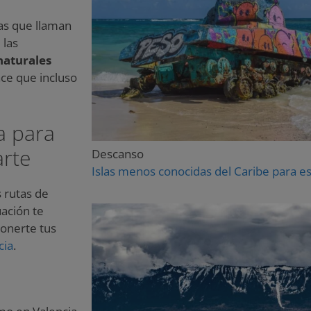
ñas que llaman
 las
naturales
ce que incluso
a para
arte
Descanso
Islas menos conocidas del Caribe para e
 rutas de
uación te
onerte tus
cia
.