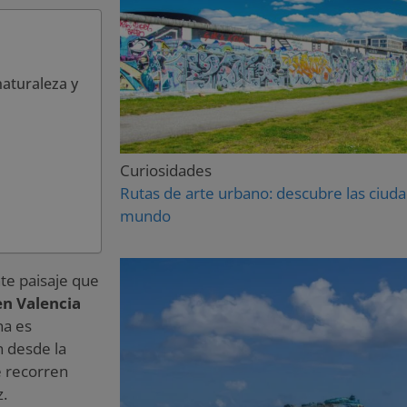
naturaleza y
Curiosidades
Rutas de arte urbano: descubre las ciuda
mundo
te paisaje que
en Valencia
na es
n desde la
e recorren
z.