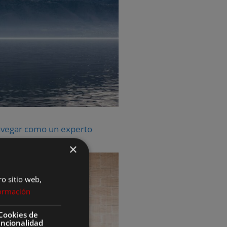
 navegar como un experto
×
ro sitio web,
ormación
Cookies de
uncionalidad