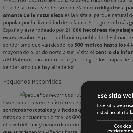
Una de las rutas senderismo en Valencia
obligatoria pa
amante de la naturaleza
es la visita al parque natural d
popular por la diversidad de la fauna. Su lago es el más 
España y está rodeado por
21.000 hectáreas de paisaj
espectacular
. A partir del bonito pueblo de El Palmar, e
senderismo que van desde los
500 metros hasta los 4 
mayoría de ellas de norte a sur. Visita el
centro de info
a El Palmar
, para informarte y conseguir los mapas de l
senderismo que hay alrededor.
Pequeños Recorridos
Ese sitio we
Estos senderos en el distrito valenciano discurren a trav
Este sitio web usa
senderos forestales y viñedos
que llevan hasta las mo
usted acepta toda
rutas se encuentran entre los 600 y los 1300 metros de 
el nivel del mar y tienen diferente dificultad, desde cami
Cookies
estrictame
que atraviesan los viñedos hasta una caminata larga que 