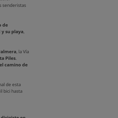
s senderistas
o de
 y su playa
,
Palmera
, la Vía
ta Piles
.
 el camino de
inal de esta
 bici hasta
dirigirte en