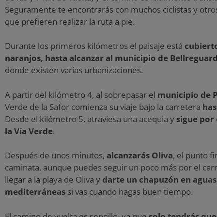
Seguramente te encontrarás con muchos ciclistas y otro
que prefieren realizar la ruta a pie.
Durante los primeros kilómetros el paisaje está
cubiert
naranjos, hasta alcanzar al municipio de Bellreguard
donde existen varias urbanizaciones.
A partir del kilómetro 4, al sobrepasar el
municipio de 
Verde de la Safor comienza su viaje bajo la carretera
has
Desde el kilómetro 5, atraviesa una acequia y
sigue por
la Vía Verde
.
Después de unos minutos,
alcanzarás Oliva
, el punto f
caminata, aunque puedes seguir un poco más por el carril
llegar a la playa de Oliva y
darte un chapuzón en aguas
mediterráneas
si vas cuando hagas buen tiempo.
El camino de vuelta es sencillo, ya que
solo tendrás que 