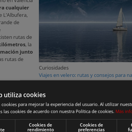
ra cualquier
e L’Albufera,
grande de
e
xisten rutas de
kilómetros
, la
rmación junto
as rutas de
Curiosidades
Viajes en velero: rutas y consejos para
b utiliza cookies
és de
 cookies para mejorar la experiencia del usuario. Al utilizar nuest
ntañas. Las
s las cookies de acuerdo con nuestra Política de cookies.
Más inf
altitud sobre
natas sencillas
Cookies de
Cookies de
nte
rendimiento
preferencias
f
fluye a través