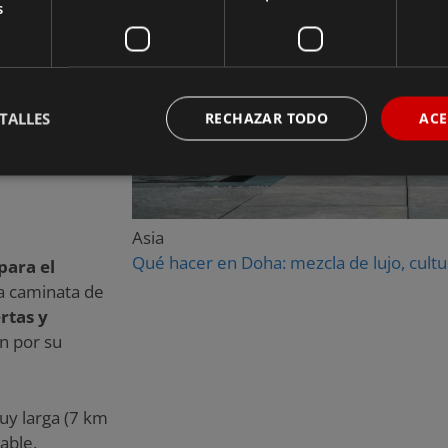
s
que cualquier
de las más
TALLES
RECHAZAR TODO
ACE
ente y
Asia
Qué hacer en Doha: mezcla de lujo, cultur
para el
La caminata de
rtas y
en por su
muy larga (7 km
able.