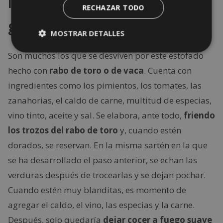
imprescindible de la
RECHAZAR TODO
gastronomía de Sevilla
MOSTRAR DETALLES
Son muchos los que se desviven por este estofado
hecho con
rabo de toro o de vaca
. Cuenta con
ingredientes como los pimientos, los tomates, las
zanahorias, el caldo de carne, multitud de especias,
vino tinto, aceite y sal. Se elabora, ante todo,
friendo
los trozos del rabo de toro
y, cuando estén
dorados, se reservan. En la misma sartén en la que
se ha desarrollado el paso anterior, se echan las
verduras después de trocearlas y se dejan pochar.
Cuando estén muy blanditas, es momento de
agregar el caldo, el vino, las especias y la carne.
Después, solo quedaría
dejar cocer a fuego suave