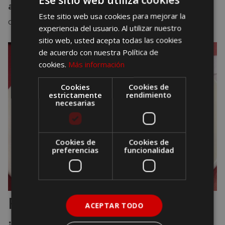
aromatizado con hierbabuena
. No pierdas la
Este sitio web usa cookies para mejorar la
oportunidad de degustar su sabor.
experiencia del usuario. Al utilizar nuestro
sitio web, usted acepta todas las cookies
de acuerdo con nuestra Política de
cookies.
Más información
Cookies
Cookies de
estrictamente
rendimiento
necesarias
Cookies de
Cookies de
preferencias
funcionalidad
Rabo de toro, manjar
ACEPTAR TODO