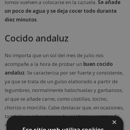
lomos vuelven a colocarse en la cazuela.
Se añade
un poco de agua y se deja cocer todo durante
diez minutos
.
Cocido andaluz
No importa que un sol del mes de julio nos
acompañe a la hora de probar un
buen cocido
andaluz
. Se caracteriza por ser fuerte y consistente,
ya que se trata de un guiso elaborado a partir de
legumbres, normalmente habichuelas y garbanzos,
al que se añade carne, como costillas, tocino,
chorizo o morcilla. Cabe destacar que, en ocasiones,
también se echan trozos de calabaza y patatas. Es
×
más,
también puede ser típico el caldo
Ese sitio web utiliza cookies