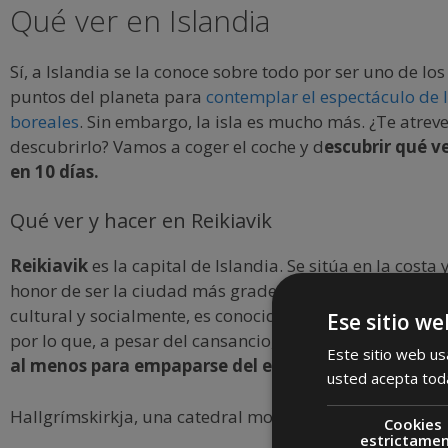
Qué ver en Islandia
Sí, a Islandia se la conoce sobre todo por ser uno de lo
puntos del planeta para
contemplar el espectáculo de 
boreales
. Sin embargo, la isla es mucho más. ¿Te atreve
descubrirlo? Vamos a coger el coche y d
escubrir qué ve
en 10 días.
Qué ver y hacer en Reikiavik
Reikiavik
es la capital de Islandia. Se sitúa en la costa y
honor de ser la ciudad más grade del país. Una ciudad
cultural y socialmente, es conocida por sus bares y clu
Ese sitio we
por lo que, a pesar del cansancio, conviene
planificar 
Este sitio web usa
al menos para empaparse del espíritu islandés.
usted acepta toda
Hallgrímskirkja, una catedral moderna para una naci
Cookies
estrictame