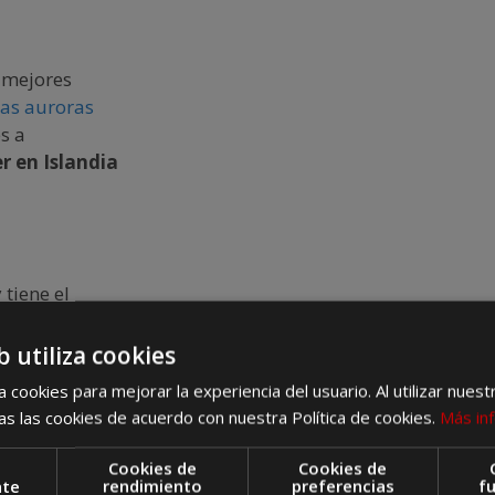
s mejores
las auroras
s a
r en Islandia
 tiene el
 muy activa
bes nocturnos,
b utiliza cookies
un par de días
 cookies para mejorar la experiencia del usuario. Al utilizar nuest
s las cookies de acuerdo con nuestra Política de cookies.
Más in
ón moderna
Cookies de
Cookies de
nte
rendimiento
preferencias
f