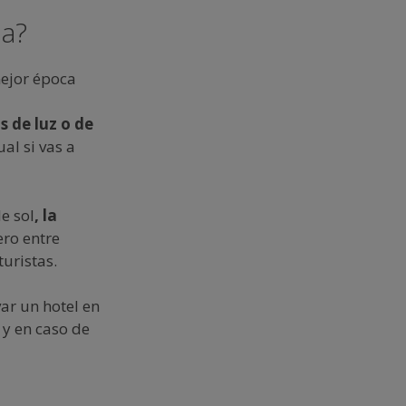
ia?
mejor época
s de luz o de
al si vas a
e sol
, la
ero entre
uristas.
ar un hotel en
 y en caso de