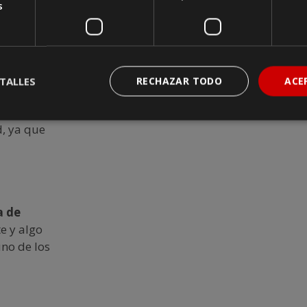
s
estantismo); la
de su
l estilo
o de Islandia
TALLES
RECHAZAR TODO
ACE
d, ya que
a de
te y algo
no de los