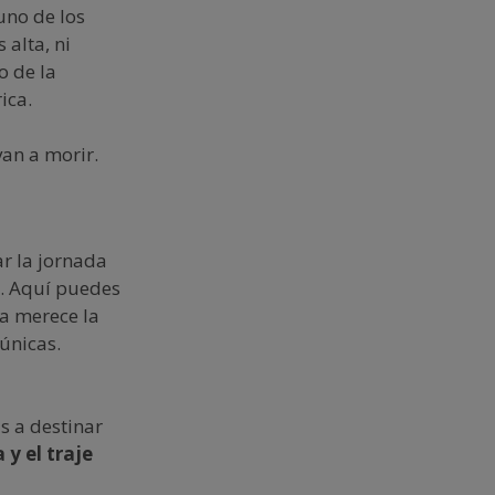
uno de los
 alta, ni
o de la
ica.
an a morir.
r la jornada
. Aquí puedes
a merece la
únicas.
as a destinar
 y el traje