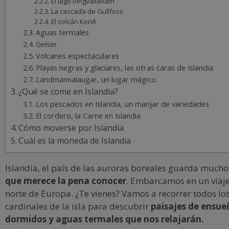
El lago Þingvallavatn
La cascada de Gullfoss
El volcán Kerið
Aguas termales
Geíser
Volcanes espectaculares
Playas negras y glaciares, las otras caras de Islandia
Landmannalaugar, un lugar mágico
¿Qué se come en Islandia?
Los pescados en Islandia, un manjar de variedades
El cordero, la Carne en Islandia
Cómo moverse por Islandia
Cuál es la moneda de Islandia
Islandia, el país de las auroras boreales guarda much
que merece la pena conocer
. Embarcamos en un viaje
norte de Europa. ¿Te vienes? Vamos a recorrer todos lo
cardinales de la isla para descubrir
paisajes de ensue
dormidos y aguas termales que nos relajarán.