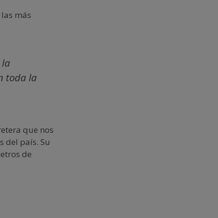
 las más
 la
n toda la
retera que nos
s del país. Su
etros de