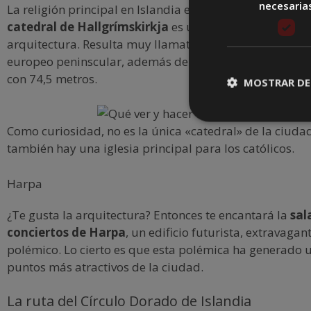
necesaria
La religión principal en Islandia es el luteranismo (prot
catedral de Hallgrímskirkja
es un magnífico ejemplo 
arquitectura. Resulta muy llamativa en contraposición a
europeo peninscular, además de ser el edificio más alt
con 74,5 metros.
MOSTRAR DE
Como curiosidad, no es la única «catedral» de la ciuda
también hay una iglesia principal para los católicos.
Harpa
¿Te gusta la arquitectura? Entonces te encantará la
sal
conciertos de Harpa
, un edificio futurista, extravagan
polémico. Lo cierto es que esta polémica ha generado u
puntos más atractivos de la ciudad.
La ruta del Círculo Dorado de Islandia