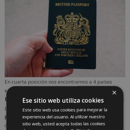
En cuarta posición nos encontramos a 4 países
europeos.
Italia,
Luxemburgo
, Finlandia y
×
España.
Estos países pueden viajar sin restricciones
Ese sitio web utiliza cookies
por
188 países, únicamente, presentando el
Este sitio web usa cookies para mejorar la
pasaporte.
Cabe destacar que es la cuarta ocasión
experiencia del usuario. Al utilizar nuestro
sitio web, usted acepta todas las cookies
que nuestro país ocupa esta posición. A este puesto