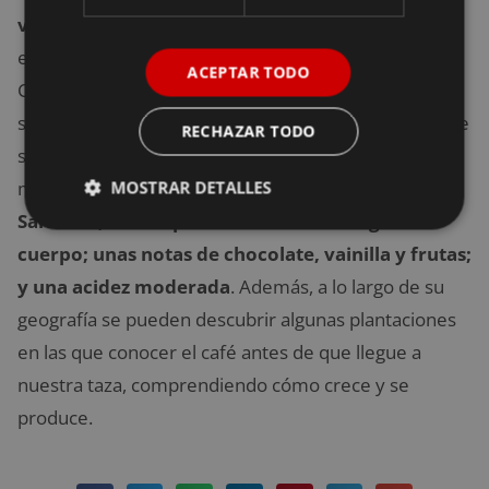
variedades de café arábigo
. Entre ellas se
encuentran las siguientes: Pacas, Bourbon, Tekisic,
ACEPTAR TODO
Catisic, Pacamara y Cuzcatleco. Teniendo en cuenta
su método artesanal de producción; sus semillas, que
RECHAZAR TODO
se encuentran entre los seiscientos y mil seiscientos
metros de altitud; y los suelos volcánicos,
en El
MOSTRAR DETALLES
Salvador, el café presume de tener un gran
cuerpo; unas notas de chocolate, vainilla y frutas;
y una acidez moderada
. Además, a lo largo de su
geografía se pueden descubrir algunas plantaciones
en las que conocer el café antes de que llegue a
nuestra taza, comprendiendo cómo crece y se
produce.