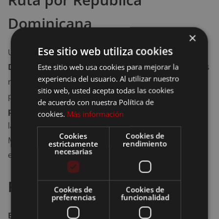
Dominicana
×
Ese sitio web utiliza cookies
Una de l
as mayores riquezas de la República
Dominicana es el café
. En este país existen diversas
Este sitio web usa cookies para mejorar la
experiencia del usuario. Al utilizar nuestro
rutas en las que se puede observar el cultivo de este
sitio web, usted acepta todas las cookies
producto. También es posible
visualizar el
de acuerdo con nuestra Política de
procesamiento de los granos de café
. Algunas de
cookies.
Más información
las provincias más destacadas en este caso son
Cookies
Cookies de
Monseñor Nouel y Hermanas Mirabal. Sin embargo,
estrictamente
rendimiento
necesarias
el lugar más visitado suele ser Barahona.
Ruta por El Salvador
Cookies de
Cookies de
preferencias
funcionalidad
En El Salvador se pueden encontrar diversas