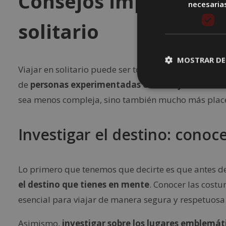
Consejos imprescindib
necesaria
solitario
MOSTRAR DE
Viajar en solitario puede ser todo un reto. Sin emba
de
personas experimentadas en el viajar de est
sea menos compleja, sino también mucho más plac
Investigar el destino: conoce
Lo primero que tenemos que decirte es que antes d
el destino que tienes en mente
. Conocer las costum
esencial para viajar de manera segura y respetuosa
Asimismo,
investigar sobre los lugares emblemát