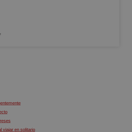
igentemente
fecto
ereses
 viajar en solitario