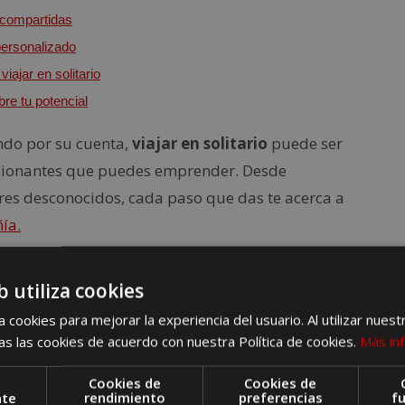
 compartidas
ersonalizado
iajar en solitario
re tu potencial
ndo por su cuenta,
viajar en solitario
puede ser
cionantes que puedes emprender. Desde
res desconocidos, cada paso que das te acerca a
ía.
b utiliza cookies
e hoy te brindamos valiosos consejos para que
 cookies para mejorar la experiencia del usuario. Al utilizar nuest
rio
.
s las cookies de acuerdo con nuestra Política de cookies.
Más in
Cookies de
Cookies de
nte
rendimiento
preferencias
f