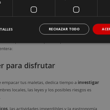
les para viajar en
s
TALLES
RECHAZAR TODO
ACE
rgo, siguiendo los siguientes consejos provenientes
a forma
, puedes hacer que la experiencia no solo
entera:
r para disfrutar
e empacar tus maletas, dedica tiempo a
investigar
bres locales, las leyes y los posibles riesgos es
.
icos
, las actividades imperdibles y la gastronomía