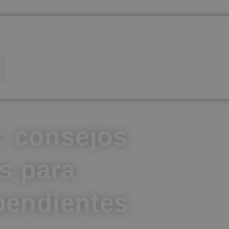
o: consejos
s para
pendientes