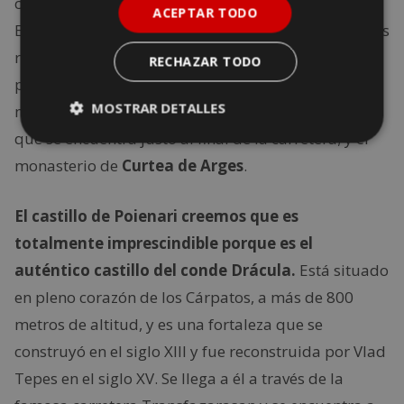
ACEPTAR TODO
Estas montañas tienen mucho por descubrir y varias
rutas diferentes. Nosotros recomendamos tres
RECHAZAR TODO
puntos clave, el
lago Vidraru
, donde hay algunos
MOSTRAR DETALLES
miradores espectaculares; el
castillo de Poienari
,
que se encuentra justo al final de la carretera; y el
monasterio de
Curtea de Arges
.
El castillo de Poienari creemos que es
totalmente imprescindible porque es el
auténtico castillo del conde Drácula.
Está situado
en pleno corazón de los Cárpatos, a más de 800
metros de altitud, y es una fortaleza que se
construyó en el siglo XIII y fue reconstruida por Vlad
Tepes en el siglo XV. Se llega a él a través de la