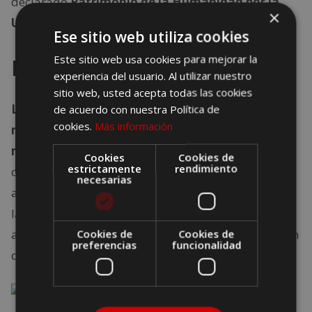
declarado
Patrimonio de la Humanidad por la
×
UNESCO
.
Ese sitio web utiliza cookies
Este sitio web usa cookies para mejorar la
Montañas Fagaras
experiencia del usuario. Al utilizar nuestro
sitio web, usted acepta todas las cookies
Las montañas Fagaras no pueden faltar en esta
de acuerdo con nuestra Política de
cookies.
Más información
ruta por los alpes transilvanos porque son las
más altas de los Cárpatos Meridionales
. A su
Cookies
Cookies de
estrictamente
rendimiento
carretera, la
Transfagarasan
, que es la de mayor
necesarias
altitud de
Europa
, se la conoce como “el camino de
las nubes”. Esta parte de la ruta será para muchos
aquella que más magia transmita, pues es la región
Cookies de
Cookies de
preferencias
funcionalidad
de Transilvania que más inspira a leyendas.