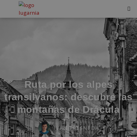
Ruta por los alpes
transilvanos: descubre las
montañas de Drácula
IVÁN FRESNEDA