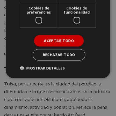
conservación de la carretera y de la ruta es mayor
Cookies de
Cookies de
preferencias
funcionalidad
que en otras zonas. La razón es, en cierto modo,
triste: su conservación se debe a la ausencia de uso.
La región fue una de las que más sufrió la
depresión de la década de los treinta, por lo que la
ACEPTAR TODO
ruta sirvió como vía para la emigración. La
decadencia aún se percibe hoy.
RECHAZAR TODO
Tulsa, la riqueza petrolera
MOSTRAR DETALLES
Tulsa
, por su parte, es la ciudad del petróleo; a
diferencia de lo que nos encontramos en la primera
etapa del viaje por Oklahoma, aquí todo es
dinamismo, actividad y población. Merece la pena
darse una vuelta por su barrio Art Decó.