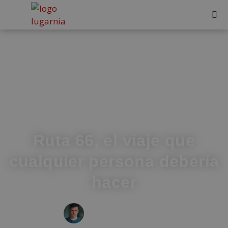
Ruta 66, el viaje que
cualquier persona debería
hacer
IVÁN FRESNEDA