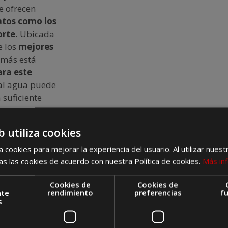
e ofrecen
atos como los
orte.
Ubicada
e los
mejores
más está
ara este
al agua puede
 suficiente
b utiliza cookies
 cookies para mejorar la experiencia del usuario. Al utilizar nuest
s las cookies de acuerdo con nuestra Política de cookies.
Más in
te vida
 barcos
Cookies de
Cookies de
nte
rendimiento
preferencias
f
 los cursos de
s
opio equipo y