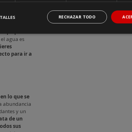
TALLES
RECHAZAR TODO
ACE
 de pequeñas
, el agua es
ieres
cto para ir a
en lo que se
la abundancia
ndantes y un
ata de un
todos sus