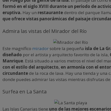
del Fuego por la gente de la isla.
El paisaje tal como 
formó en el siglo XVIII durante un período de activ
eruptiva.
Hay un
restaurante
dentro del parque lla
que ofrece vistas panorámicas del paisaje circunda
Admira las vistas del Mirador del Río
Este magnífico
mirador
sobre la pequeña
isla de La G
diseñado
por el artista y arquitecto favorito de la isla,
Manrique
. Está situado a varios metros el nivel del ma
con el estilo del arquitecto, en armonía con el ento
circundante
de la roca de lava. Hay una tienda y una 
donde puedes admirar las vistas mientras disfrutas de 
Surfea en La Santa
Las Islas Canarias tiene
uno de las mejores escenarios