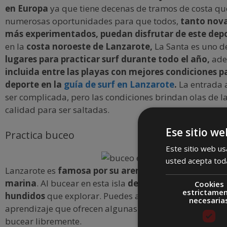
en Europa
ya que tiene decenas de tramos de costa qu
numerosas oportunidades para que todos,
tanto nov
más experimentados, puedan disfrutar de este dep
en la
costa noroeste de Lanzarote,
La Santa es uno d
lugares para practicar surf durante todo el año,
ade
incluida entre las playas con mejores condiciones p
deporte en la
guía de surf en Lanzarote
.
La entrada 
ser complicada, pero las condiciones brindan olas de la
calidad para ser saltadas.
Ese sitio we
Practica buceo
Este sitio web usa
usted acepta toda
Lanzarote es
famosa por su arena blanca y abundan
marina
. Al bucear en esta isla
descubrirás arrecifes y
Cookies
estrictame
hundidos
que explorar. Puedes apuntarte a algunos de
necesaria
aprendizaje que ofrecen algunas escuelas o traer tu pr
bucear libremente.