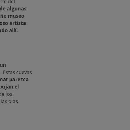
rte del
 de algunas
eño museo
oso artista
do allí.
 un
.
Estas cuevas
mar parezca
pujan el
de los
las olas