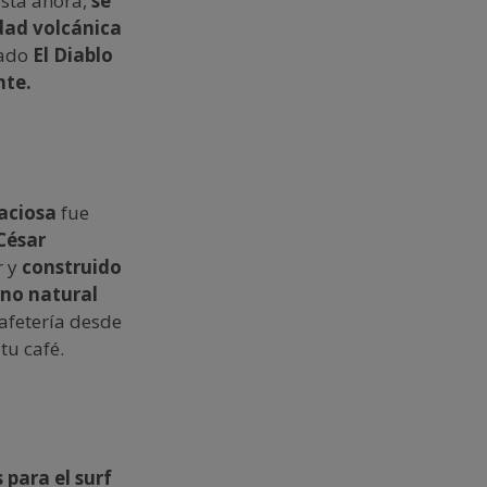
está ahora,
se
idad volcánica
mado
El Diablo
nte.
raciosa
fue
César
r y
construido
rno natural
cafetería desde
tu café.
 para el surf