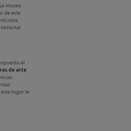
asa museo
r de este
rtículos
 inmortal
xpuesto al
bras de arte
encias
intas
este lugar te