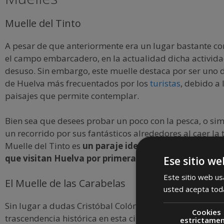
Muelle del Tinto
A pesar de que anteriormente era un lugar bastante co
el campo embarcadero, en la actualidad dicha activida
desuso. Sin embargo, este muelle destaca por ser uno d
de Huelva más frecuentados por los
turistas
, debido a
paisajes que permite contemplar.
Bien sea que desees probar un poco con la pesca, o s
un recorrido por sus fantásticos alrededores al caer la t
Muelle del Tinto es
un paraje ideal para todas aquel
que visitan Huelva por primera vez
.
Ese sitio we
Este sitio web usa
El Muelle de las Carabelas
usted acepta toda
Sin lugar a dudas Cristóbal Colón fue un personaje con
Cookies
trascendencia histórica en esta ciudad, un ejemplo de e
estrictame