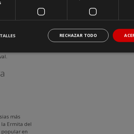
s
xistentes en
 el nombre de
ísticos, desde
TALLES
RECHAZAR TODO
ACE
 albergan las
 Colón, hasta
val.
va
esias más
 la Ermita del
e popular en