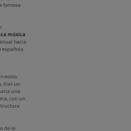
la famosa
n
tica música
 anual hacia
n española.
n estilo
, tras un
saria una
era, con un
structura
a de la