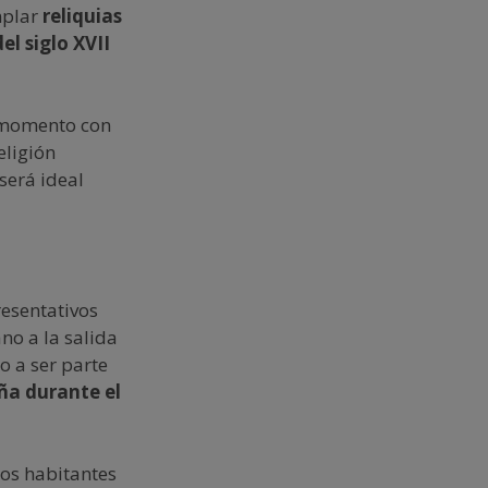
mplar
reliquias
el siglo XVII
n momento con
eligión
será ideal
esentativos
no a la salida
o a ser parte
ña durante el
os habitantes