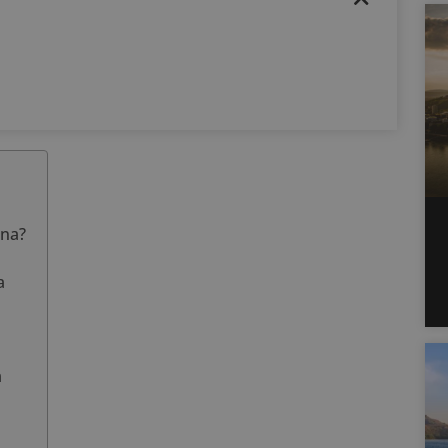
ana?
a
a