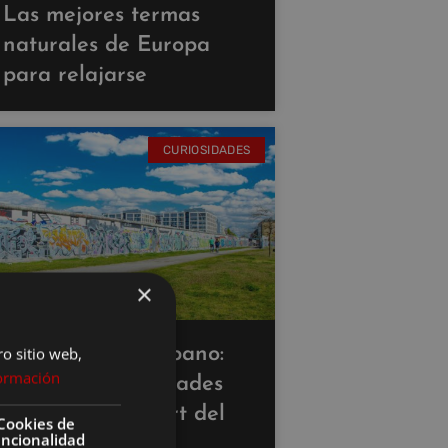
Las mejores termas
naturales de Europa
para relajarse
CURIOSIDADES
×
Rutas de arte urbano:
ro sitio web,
ormación
descubre las ciudades
con más street art del
Cookies de
uncionalidad
mundo