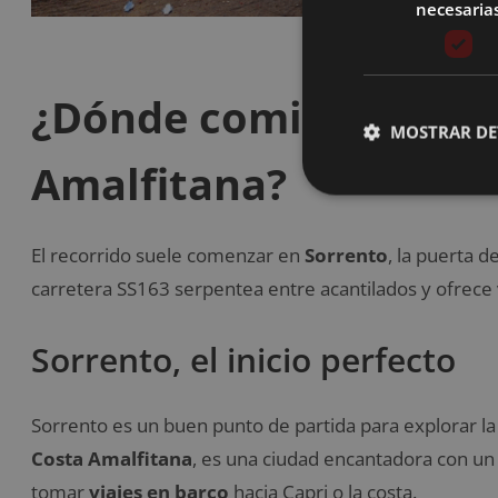
necesaria
¿Dónde comienza tu re
MOSTRAR DE
Amalfitana?
El recorrido suele comenzar en
Sorrento
, la puerta d
carretera SS163 serpentea entre acantilados y ofrece 
Sorrento, el inicio perfecto
Sorrento es un buen punto de partida para explorar l
Costa Amalfitana
, es una ciudad encantadora con u
tomar
viajes en barco
hacia Capri o la costa.