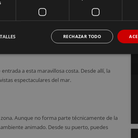
s
corrido por la Costa
TALLES
RECHAZAR TODO
ACE
e entrada a esta maravillosa costa. Desde allí, la
vistas espectaculares del mar.
a zona. Aunque no forma parte técnicamente de la
n ambiente animado. Desde su puerto, puedes