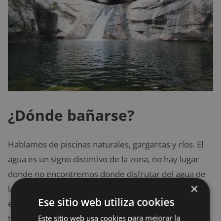
¿Dónde bañarse?
Hablamos de piscinas naturales, gargantas y ríos. El
agua es un signo distintivo de la zona, no hay lugar
donde no encontremos donde disfrutar del agua de
×
la sierra. Hasta en las temporadas de mayor sequía
Ese sitio web utiliza cookies
en España, esta zona disfruta de agua suficiente para
Este sitio web usa cookies para mejorar la
todos sus visitantes.