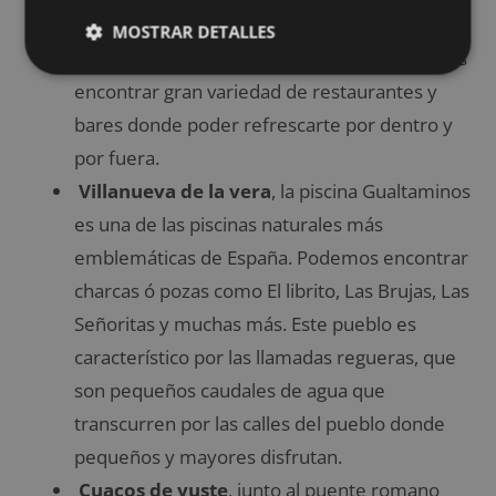
Alardos muere en el Rio Tietar, dejando a su
MOSTRAR DETALLES
paso charcas naturales, junto a ellas podemos
encontrar gran variedad de restaurantes y
bares donde poder refrescarte por dentro y
por fuera.
Villanueva de la vera
, la piscina Gualtaminos
es una de las piscinas naturales más
emblemáticas de España. Podemos encontrar
charcas ó pozas como El librito, Las Brujas, Las
Señoritas y muchas más. Este pueblo es
característico por las llamadas regueras, que
son pequeños caudales de agua que
transcurren por las calles del pueblo donde
pequeños y mayores disfrutan.
Cuacos de yuste
, junto al puente romano