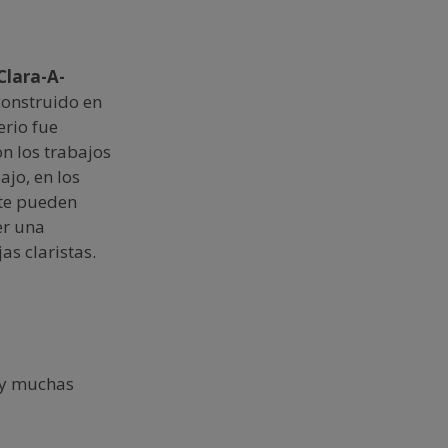
Clara-A-
construido en
erio fue
n los trabajos
jo, en los
nte pueden
er una
as claristas.
ay muchas