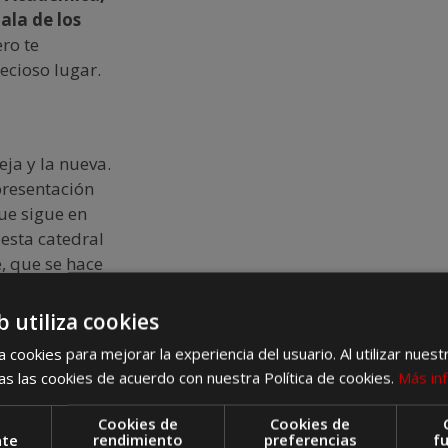
Sala de los
ero te
ecioso lugar.
eja y la nueva.
presentación
que sigue en
 esta catedral
, que se hace
ta de la Porta
b utiliza cookies
 cookies para mejorar la experiencia del usuario. Al utilizar nuest
ión como la
s las cookies de acuerdo con nuestra Política de cookies.
Más in
e, ya que su
e ver.
Cookies de
Cookies de
nte
rendimiento
preferencias
f