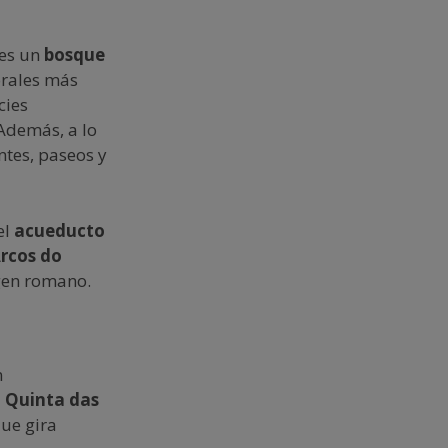
 es un
bosque
orales más
cies
 Además, a lo
ntes, paseos y
el
acueducto
rcos do
igen romano.
n
a Quinta das
que gira