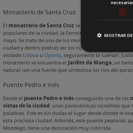
necesaria
Monasterio de Santa Cruz
El
monasterio de Santa Cruz
se encuentra en una de l
populares de la ciudad, la Ferreira Borges, junto a la p
MOSTRAR DE
mayo. Se trata de uno de los monumentos más destaca
ciudad y dentro podrás ver los típicos azulejos portugu
visitado
Lisboa
u
Oporto
, seguramente te suenan. Justo
monasterio se encuentra el
Jardim da Manga
, un bell
natural con una fuente que simboliza los ríos del paraí
Puente Pedro e Inés
Desde el
puente Pedro e Inés
conseguirás una de las
m
vistas de la ciudad
, unas panorámicas increíbles que t
palabras. Este es sin dudas el lugar desde donde te e
esta preciosa ciudad. Además, este puente peatonal, qu
Mondego, tiene una decoración muy colorista.