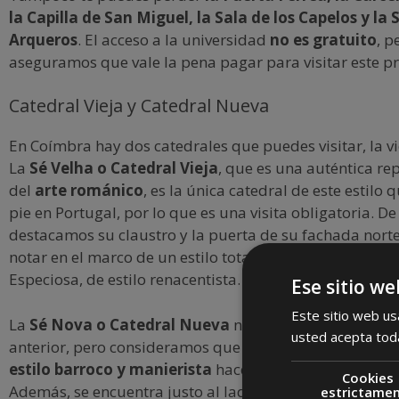
la Capilla de San Miguel, la Sala de los Capelos y la 
Arqueros
. El acceso a la universidad
no es gratuito
, p
aseguramos que vale la pena pagar para visitar este pr
Catedral Vieja y Catedral Nueva
En Coímbra hay dos catedrales que puedes visitar, la vi
La
Sé Velha o Catedral Vieja
, que es una auténtica re
del
arte románico
, es la única catedral de este estilo 
pie en Portugal, por lo que es una visita obligatoria. De
destacamos su claustro y la puerta de su fachada norte
notar en el marco de un estilo totalmente sobrio. Se tra
Especiosa, de estilo renacentista.
Ese sitio we
Este sitio web usa
La
Sé Nova o Catedral Nueva
no llama tanto la atenc
usted acepta toda
anterior, pero consideramos que también debe visitars
estilo barroco y manierista
hace que sea muy bonita d
Cookies
Además, se encuentra justo al lado de la universidad.
estrictame