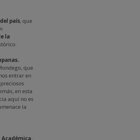
del país
, que
un
e la
tórico.
ampanas.
 Mondego, que
mos entrar en
 preciosos
demás, en esta
cia aquí no es
 amenace la
el Académica,