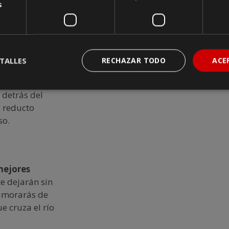
s
as calles más
laza 8 de
TALLES
RECHAZAR TODO
ACE
dos de la
eses. Si has
 detrás del
o reducto
so.
ejores
e dejarán sin
namorarás de
e cruza el río