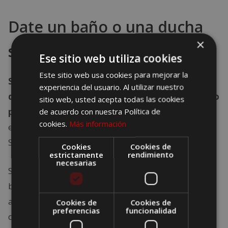
Date un baño o una ducha
×
sin prisas
Ese sitio web utiliza cookies
Este sitio web usa cookies para mejorar la
Si tienes la suerte de tener bañera en tu casa,
experiencia del usuario. Al utilizar nuestro
date el capricho de llenarla y poner sales de baño
sitio web, usted acepta todas las cookies
de acuerdo con nuestra Política de
perfumadas o aceites aromáticos
para estimular
cookies.
Más información
el cerebro y entrar en un estado de paz interior.
Saldrás como nuevo.
Cookies
Cookies de
estrictamente
rendimiento
necesarias
Si no tienes bañera también puedes darte una
buena ducha con agua caliente, pero sin prisas. Te
ayudará a desconectar y a descansar de tu largo
Cookies de
Cookies de
preferencias
funcionalidad
día.