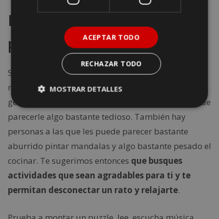
Busca actividades que te
ACEPTAR TODO
permitan desconectar
RECHAZAR TODO
Somos conscientes de que a todo el mundo no le
relajan el mismo tipo de actividades. Mientras hay
MOSTRAR DETALLES
gente que disfrutar ordenando la casa, a otra puede
parecerle algo bastante tedioso. También hay
personas a las que les puede parecer bastante
aburrido pintar mandalas y algo bastante pesado el
cocinar. Te sugerimos entonces
que busques
actividades que sean agradables para ti y te
permitan desconectar un rato y relajarte
.
Prueba a montar un puzzle, lee, escucha música,