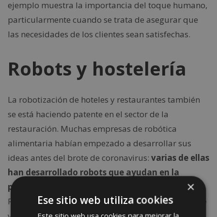
ejemplo muestra la importancia del toque humano,
particularmente cuando se trata de asegurar que
las necesidades de los clientes sean satisfechas.
Robots y hostelería
La robotización de hoteles y restaurantes también
se está haciendo patente en el sector de la
restauración. Muchas empresas de robótica
alimentaria habían empezado a desarrollar sus
ideas antes del brote de coronavirus:
varias de ellas
han desarrollado robots que ayudan en la
×
preparación de la comida,
incluyendo Miso
Ese sitio web utiliza cookies
Robotics (asar hamburguesas y freírlas), CafeX (café
y otras bebidas), y Picnic (preparación de pizzas).
Este sitio web usa cookies para mejorar la