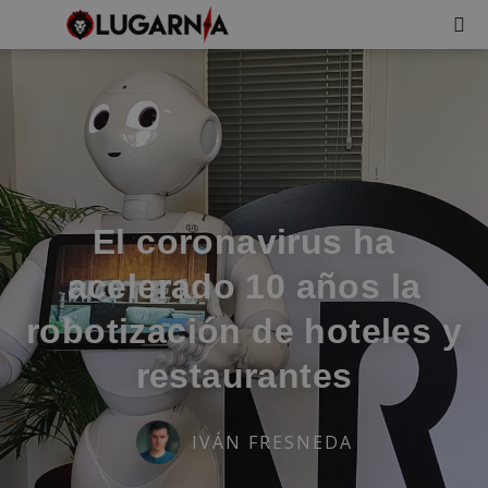
El coronavirus ha
acelerado 10 años la
robotización de hoteles y
restaurantes
IVÁN FRESNEDA