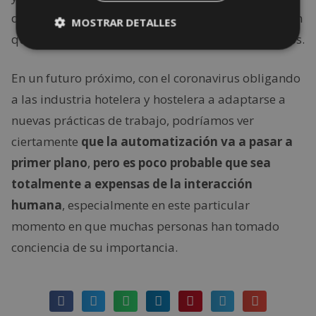
distancia de seguridad y disminuir los contagios sin
MOSTRAR DETALLES
que tengan que cerrar este tipo de establecimientos.
En un futuro próximo, con el coronavirus obligando
a las industria hotelera y hostelera a adaptarse a
nuevas prácticas de trabajo, podríamos ver
ciertamente
que la automatización va a pasar a
primer plano
,
pero es poco probable que sea
totalmente a expensas de la interacción
humana
, especialmente en este particular
momento en que muchas personas han tomado
conciencia de su importancia.