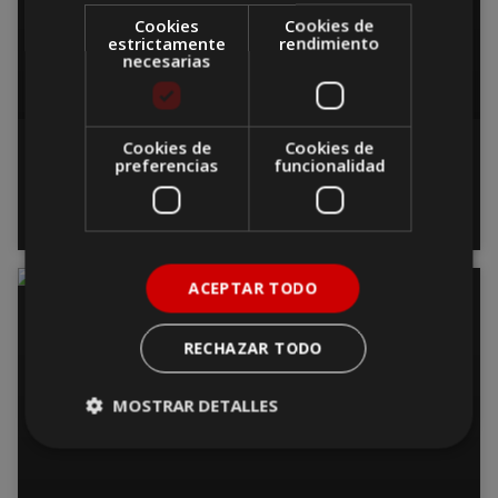
Cookies
Cookies de
estrictamente
rendimiento
necesarias
Cookies de
Cookies de
Viajar en solitario: consejos y
preferencias
funcionalidad
experiencias para aventureros
independientes
ACEPTAR TODO
CURIOSIDADES
RECHAZAR TODO
MOSTRAR DETALLES