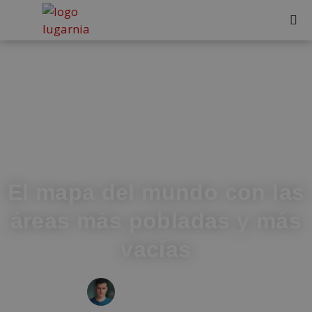
El mapa del mundo con las
áreas más pobladas y más
vacías
IVÁN FRESNEDA