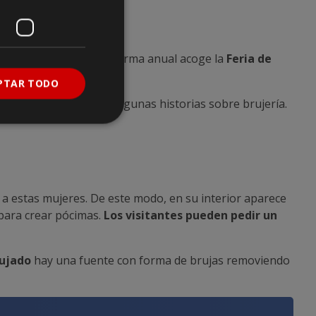
ja del año. Es más, de forma anual acoge la
Feria de
ólica.
PTAR TODO
s
. En esta obra cuenta algunas historias sobre brujería.
 a estas mujeres. De este modo, en su interior aparece
 para crear pócimas.
Los visitantes pueden pedir un
ujado
hay una fuente con forma de brujas removiendo