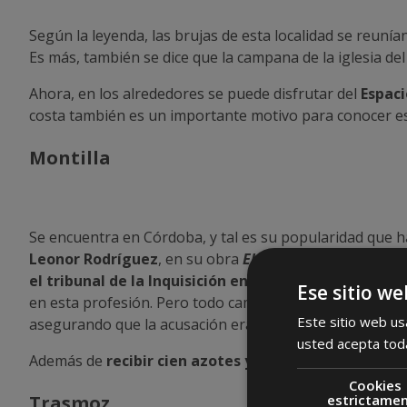
Según la leyenda, las brujas de esta localidad se reuní
Es más, también se dice que la campana de la iglesia de
Ahora, en los alrededores se puede disfrutar del
Espaci
costa también es un importante motivo para conocer este
Montilla
Se encuentra en Córdoba, y tal es su popularidad que 
Leonor Rodríguez
, en su obra
El Coloquio de los perro
el tribunal de la Inquisición en el siglo XVI
. Viajó a 
Ese sitio we
en esta profesión. Pero todo cambió el día en el que la
Este sitio web usa
asegurando que la acusación era cierta.
usted acepta toda
Además de
recibir cien azotes y ser desterrada de s
Cookies
estrictame
Trasmoz