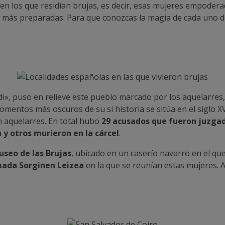
 los que residían brujas, es decir, esas mujeres empoderad
s, más preparadas. Para que conozcas la magia de cada uno de 
», puso en relieve este pueblo marcado por los aquelarres, 
mentos más oscuros de su si historia se sitúa en el siglo XV
n aquelarres. En total hubo
29 acusados que fueron juzga
y otros murieron en la cárcel
.
seo de las Brujas
, ubicado en un caserío navarro en el q
mada Sorginen Leizea
en la que se reunían estas mujeres. A