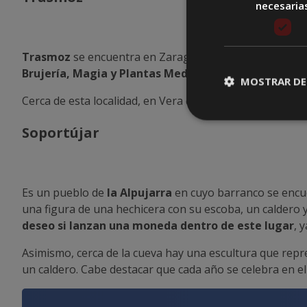
necesaria
Trasmoz
se encuentra en Zaragoza y presume del
Mus
Brujería, Magia y Plantas Medicinales del Moncayo
.
MOSTRAR DE
Cerca de esta localidad, en Vera del Moncayo,
Gustavo 
Soportújar
Es un pueblo de
la Alpujarra
en cuyo barranco se encu
una figura de una hechicera con su escoba, un caldero 
deseo si lanzan una moneda dentro de este lugar
, 
Asimismo, cerca de la cueva hay una escultura que repr
un caldero. Cabe destacar que cada año se celebra en el