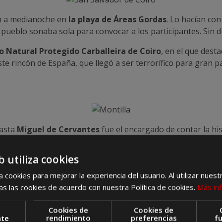
an a medianoche en
la playa de Áreas Gordas
. Lo hacían con
l pueblo sonaba sola para convocar a los participantes. Sin 
o Natural Protegido Carballeira de Coiro
, en el que desta
 rincón de España, que llegó a ser terrorífico para gran pa
hasta
Miguel de Cervantes
fue el encargado de contar la hi
s
. Rodríguez era la más conocida dentro de
Las Camachas
,
Granada para aprender hechicería. Además, daba clases parti
b utiliza cookies
Orden de los Jesuítas
la denunció ante las autoridades. Fu
 cookies para mejorar la experiencia del usuario. Al utilizar nuest
s las cookies de acuerdo con nuestra Política de cookies.
Más in
u pueblo
, tuvo que asumir una multa de 56.250 maravedís, un
Cookies de
Cookies de
nte
rendimiento
preferencias
f