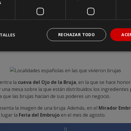
s
eo de la Brujería
y de un concurso en el que se elige la bru
 Fue el único rincón de España excomulgado por la Iglesia Cat
TALLES
RECHAZAR TODO
ACE
Adolfo Bécquer
se recluyó para escribir
Rimas y Leyenda
entra la
cueva del Ojo de la Bruja
, en la que se hace honor
y una mesa sobre la que están distribuidos los ingredientes
ya que las brujas hacían de sus poderes un negocio.
esenta la imagen de una bruja. Además, en el
Mirador Embr
 lugar la
Feria del Embrujo
en el mes de agosto.