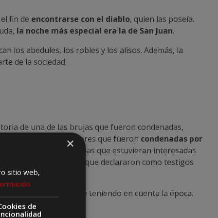
 el fin de
encontrarse con el diablo
, quien las poseía.
duda,
la noche más especial era la de San Juan
.
can los abedules, los robles y los alisos. Además, la
rte de la sociedad.
storia de una de las brujas que fueron condenadas,
 un grupo de cinco mujeres que fueron
condenadas por
×
culares a aquellas personas que estuvieran interesadas
eron muchos los vecinos que declararon como testigos
ro sitio web,
formación
a cantidad considerable teniendo en cuenta la época.
Cookies de
uncionalidad