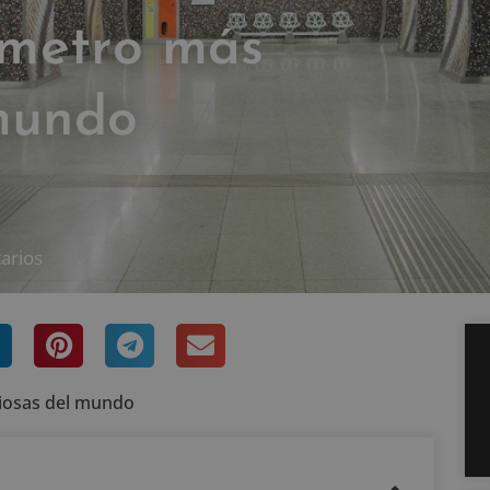
 metro más
 mundo
arios
riosas del mundo