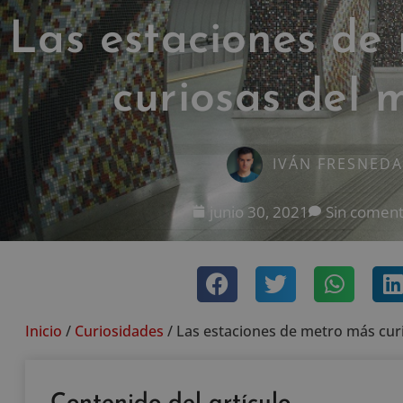
Las estaciones de
curiosas del
IVÁN FRESNEDA
junio 30, 2021
Sin coment
Inicio
/
Curiosidades
/
Las estaciones de metro más cu