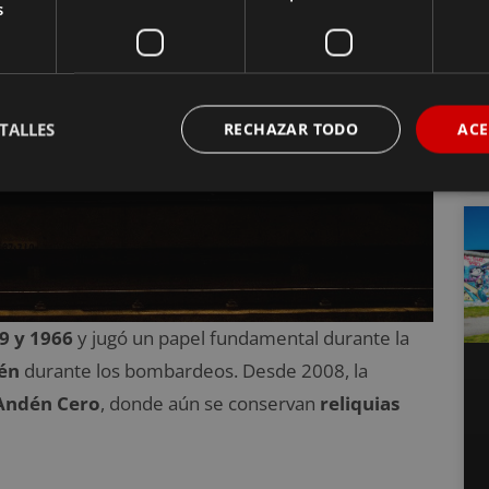
s
TALLES
RECHAZAR TODO
ACE
9 y 1966
y jugó un papel fundamental durante la
cén
durante los bombardeos. Desde 2008, la
Andén Cero
, donde aún se conservan
reliquias