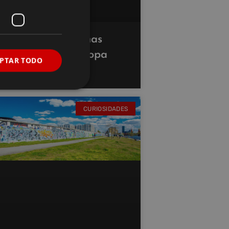
Las mejores termas
naturales de Europa
PTAR TODO
para relajarse
CURIOSIDADES