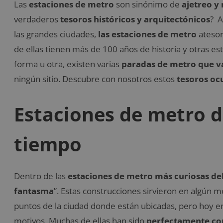
Las
estaciones de metro
son sinónimo de
ajetreo y
verdaderos
tesoros históricos y arquitectónicos
? A
las grandes ciudades,
las estaciones de metro
ateso
de ellas tienen más de 100 años de historia y otras e
forma u otra, existen varias
paradas de metro que val
ningún sitio. Descubre con nosotros estos
tesoros oc
Estaciones de metro d
tiempo
Dentro de las
estaciones de metro más curiosas d
fantasma
”. Estas construcciones sirvieron en algún
puntos de la ciudad donde están ubicadas, pero hoy e
motivos. Muchas de ellas han sido
perfectamente co