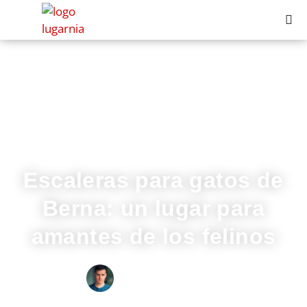
Escaleras para gatos de
Berna: un lugar para
amantes de los felinos
IVÁN FRESNEDA