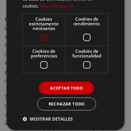
cookies.
Más información
Una ruta para disfrutar de playas fabulosas y
Cookies
Cookies de
estrictamente
rendimiento
unos pueblos medievales preciosos.
El punto de
necesarias
inicio puede ser
Tossa de Mar
, un pueblo pequeño
famoso por la Vila Vella, unas construcciones
Cookies de
Cookies de
medievales del siglo XII, XIII y XIV que tocan al mar
preferencias
funcionalidad
Mediterráneo. Después hay que ir hacia
Sant Feliu
de Guíxols
, un pueblo costero y pesquero que tiene
muchas
playas
y calas preciosas.
ACEPTAR TODO
También se puede pasar por
Pals
que, aunque no
RECHAZAR TODO
tiene costa, tiene un atractivo medieval que lo hace
único.
Peratallada
también puede ser otra parada
MOSTRAR DETALLES
interesante, ya que es uno de los centros de