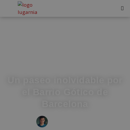
Un paseo inolvidable por
el Barrio Gótico de
Barcelona
IVÁN FRESNEDA