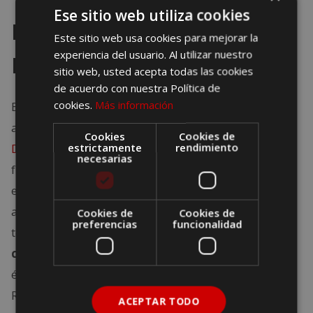
Ese sitio web utiliza cookies
Museo Frederic Marès en el
Este sitio web usa cookies para mejorar la
experiencia del usuario. Al utilizar nuestro
Barrio Gótico de Barcelona
sitio web, usted acepta todas las cookies
de acuerdo con nuestra Política de
cookies.
Más información
El
Museo Frederic Marès
fue inaugurado en 1948,
albergando la colección del artista
Frederic Marès i
Cookies
Cookies de
estrictamente
rendimiento
Deulovol
. El edificio en el que se encuentra situado
necesarias
fue sede de la Inquisición durante el siglo XV. Sin
embargo, es cierto que las instalaciones se han ido
ampliando para poder acoger más piezas. En él
Cookies de
Cookies de
preferencias
funcionalidad
tendrás la oportunidad de conocer
una gran
colección de esculturas
que están clasificadas por
épocas. Estas son: Antigüedad, Románico, Gótico,
Renacimiento, Barroco y Siglo XIX. También podrás
ACEPTAR TODO