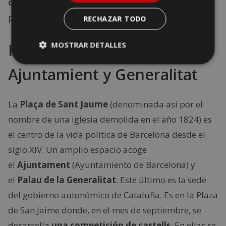
observar objetos cotidianos del siglo XIX
, como
peines, pipas, fotografías, relojes y abanicos.
RECHAZAR TODO
MOSTRAR DETALLES
Plaça de Sant Jaume,
Ajuntamient y Generalitat
La
Plaça de Sant Jaume
(denominada así por el
nombre de una iglesia demolida en el año 1824) es
el centro de la vida política de Barcelona desde el
siglo XIV. Un amplio espacio acoge
el
Ajuntament
(Ayuntamiento de Barcelona) y
el
Palau de la Generalitat
. Este último es la sede
del gobierno autonómico de Cataluña. Es en la Plaza
de San Jaime donde, en el mes de septiembre, se
desarrolla
una competición de castells
. En ellas se