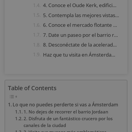
4. Conoce el Oude Kerk, edificio más antiguo de la ciudad
5. Contempla las mejores vistas de la ciudad desde la Torre A’dam
6. Conoce el mercado flotante de las flores
7. Date un paseo por el barrio rojo y vive nuevas experiencias
8. Desconéctate de la acelerada vida de la ciudad visitando el Begijnhof
Haz que tu visita en Ámsterdam sea inolvidable
Table of Contents
Lo que no puedes perderte si vas a Ámsterdam
1. No dejes de recorrer el barrio Jordaan
2. Disfruta de un fantástico crucero por los
canales de la ciudad
3. Visita sus museos más emblemáticos