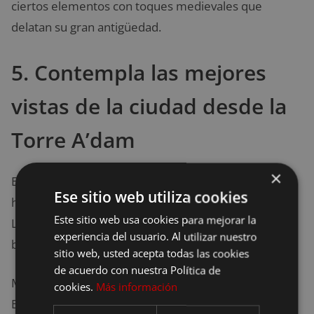
ciertos elementos con toques medievales que
delatan su gran antigüedad.
5. Contempla las mejores
vistas de la ciudad desde la
Torre A’dam
×
Este edificio tiene dos atracciones principales que lo
Ese sitio web utiliza cookies
hacen ser
el lugar preferido de muchos turistas
.
Este sitio web usa cookies para mejorar la
La primera, es la increíble vista panorámica que
experiencia del usuario. Al utilizar nuestro
brinda de toda la ciudad desde su piso número 19.
sitio web, usted acepta todas las cookies
de acuerdo con nuestra Política de
Mientras que la segunda, es el famoso ‘Over The
cookies.
Más información
Edge Swing’, que básicamente se trata de
un