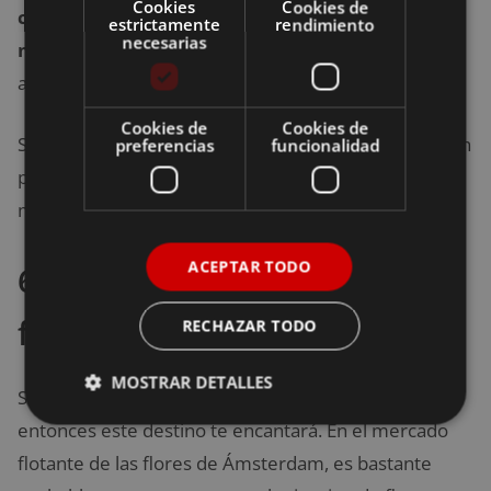
Cookies
Cookies de
columpio ubicado aproximadamente a unos 100
estrictamente
rendimiento
necesarias
metros de altura
. Sin lugar a dudas ambas
atracciones resultan bastante llamativas.
Cookies de
Cookies de
Sin embargo, éstas no son aptas ni para personas con
preferencias
funcionalidad
problemas cardíacos, ni para aquellas que sufran de
miedo a las alturas.
ACEPTAR TODO
6. Conoce el mercado
flotante de las flores
RECHAZAR TODO
MOSTRAR DETALLES
Si te apasiona todo lo relacionado con la botánica,
entonces este destino te encantará. En el mercado
flotante de las flores de Ámsterdam, es bastante