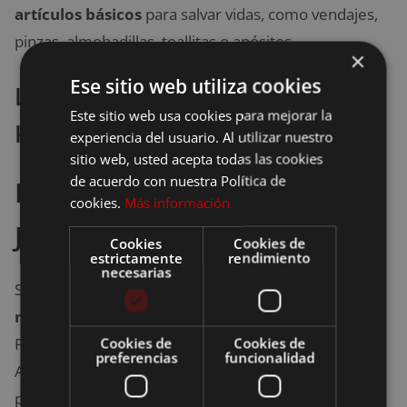
artículos básicos
para salvar vidas, como vendajes,
pinzas, almohadillas, toallitas o apósitos.
×
Ese sitio web utiliza cookies
La mejor oferta para comprar el
Este sitio web usa cookies para mejorar la
Kit de primeros auxilios HYRL
experiencia del usuario. Al utilizar nuestro
sitio web, usted acepta todas las cookies
de acuerdo con nuestra Política de
Kit de primeros auxilios
cookies.
Más información
JICYU
Cookies
Cookies de
estrictamente
rendimiento
necesarias
Se trata de un kit compuesto por un
amplio equipo
médico portátil
de gran capacidad multifuncional.
Presume de poder transportarse cómodamente.
Cookies de
Cookies de
preferencias
funcionalidad
Asimismo, contiene numerosos compartimentos
para que la organización y la protección del material