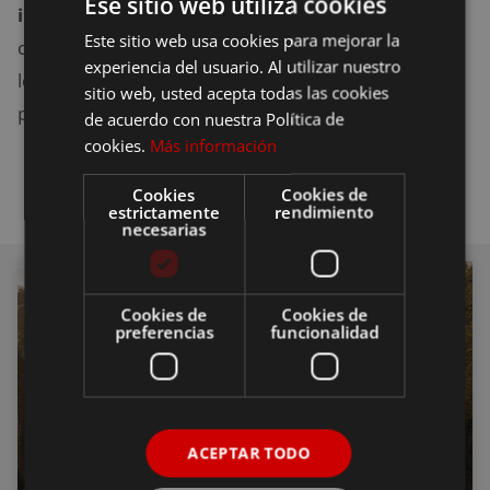
Ese sitio web utiliza cookies
independientes.
Los niveles de confort y el precio
Este sitio web usa cookies para mejorar la
de estas tiendan también varían enormemente, por
experiencia del usuario. Al utilizar nuestro
lo que hay oferta para todas las personas y
sitio web, usted acepta todas las cookies
presupuestos.
de acuerdo con nuestra Política de
cookies.
Más información
Cookies
Cookies de
estrictamente
rendimiento
necesarias
CURIOSIDADES
Cookies de
Cookies de
preferencias
funcionalidad
ACEPTAR TODO