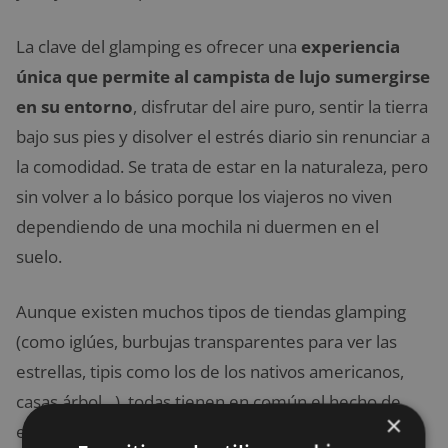
La clave del glamping es ofrecer una
experiencia
única que permite al campista de lujo sumergirse
en su entorno
, disfrutar del aire puro, sentir la tierra
bajo sus pies y disolver el estrés diario sin renunciar a
la comodidad. Se trata de estar en la naturaleza, pero
sin volver a lo básico porque los viajeros no viven
dependiendo de una mochila ni duermen en el
suelo.
Aunque existen muchos tipos de tiendas glamping
(como iglúes, burbujas transparentes para ver las
estrellas, tipis como los de los nativos americanos,
casas árbol…), todas tienen en común el hecho de
×
estar
situadas al aire libre y ser estructuras