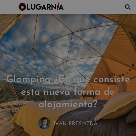
Glamping ¿En qué consiste
esta nueva forma de
alojamiento?
IVÁN FRESNEDA