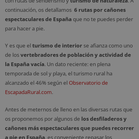
con rutas de senderismo y
turismo de naturaleza
. A
continuación, os detallamos
6 rutas por cañones
espectaculares de España
que no te puedes perder
para hacer a pie.
Y es que el
turismo de interior
se afianza como uno
de los
vertebradores de población y actividad de
la España vacía
. Un dato reciente: en plena
temporada de sol y playa, el turismo rural ha
alcanzado el 46% según el
Observatorio de
EscapadaRural.com
.
Antes de meternos de lleno en las diversas rutas que
os proponemos por algunos de
los desfiladeros y
cañones más espectaculares que puedes recorrer
a pie en España
, es conveniente repasar los