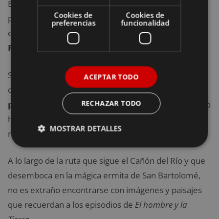
Enclavado en la Sierra Ibérica, en la región entre las
Cookies de
Cookies de
provincias de Soria y Burgos aguarda uno de los
preferencias
funcionalidad
enclaves más misteriosos de la región:
el cañón del
Río Lobos
.
Se trata de un Parque Natural protegido con la
ACEPTAR TODO
denominación de
Zona de Especial Protección
RECHAZAR TODO
para la Aves (ZEPA)
en tanto que se ha erigido como
hábitat ideal para decenas de especies de aves
MOSTRAR DETALLES
rapaces como el águila, el buitre o los búhos.
A lo largo de la ruta que sigue el Cañón del Río y que
desemboca en la mágica ermita de San Bartolomé,
no es extraño encontrarse con imágenes y paisajes
que recuerdan a los episodios de
El hombre y la