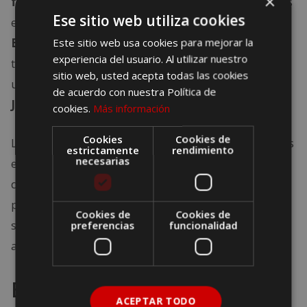
×
familiar de Jamie Fraser
es otro de los puntos más
Ese sitio web utiliza cookies
emblemáticos de la ruta Outlander en Escocia.
Broch Tuarach
Este sitio web usa cookies para mejorar la
es otro lugar ficticio, pero muy
experiencia del usuario. Al utilizar nuestro
típico de muchas de las casas torre de Escocia y se
sitio web, usted acepta todas las cookies
utiliza para las
tomas interiores de la casa de
de acuerdo con nuestra Política de
Jamie
.
cookies.
Más información
Cookies
Cookies de
La propiedad que se usó para las tomas externas es
estrictamente
rendimiento
necesarias
el
Castillo de Midhope en Hopetoun Estate
cerca
de Edimburgo. El castillo está abandonado, pero es
posible caminar por los terrenos, así que añádelo a
Cookies de
Cookies de
su lista de lugares emblemáticos de Outlander
preferencias
funcionalidad
antes de tu visita a Escocia.
El Púlpito del Diablo
ACEPTAR TODO