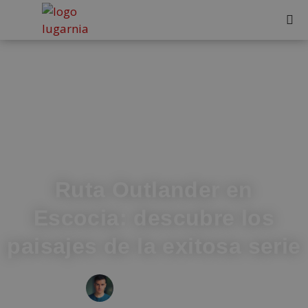
Ruta Outlander en
Escocia: descubre los
paisajes de la exitosa serie
IVÁN FRESNEDA