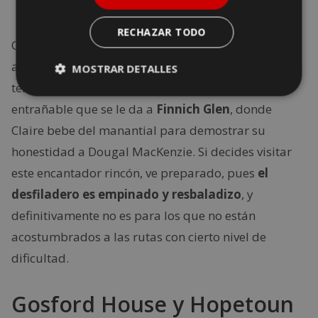
RECHAZAR TODO
Quizás más conocido como Liar’s Spring para
aquellos enganchados a la serie Outlander desde la
MOSTRAR DETALLES
temporada 1. El Púlpito del Diablo es el nombre
entrañable que se le da a
Finnich Glen
, donde
Claire bebe del manantial para demostrar su
honestidad a Dougal MacKenzie. Si decides visitar
este encantador rincón, ve preparado, pues
el
desfiladero es empinado y resbaladizo
, y
definitivamente no es para los que no están
acostumbrados a las rutas con cierto nivel de
dificultad.
Gosford House y Hopetoun