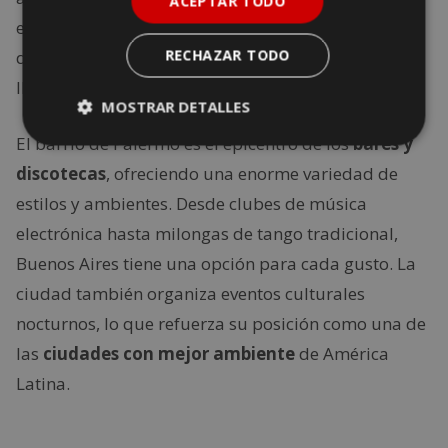
ACEPTAR TODO
extensa. Aquí, la noche comienza tarde, alrededor
RECHAZAR TODO
de la medianoche, y no es raro que los clubes se
llenen a partir de las dos de la mañana.
MOSTRAR DETALLES
El barrio de Palermo es el epicentro de los
bares y
discotecas
, ofreciendo una enorme variedad de
estilos y ambientes. Desde clubes de música
electrónica hasta milongas de tango tradicional,
Buenos Aires tiene una opción para cada gusto. La
ciudad también organiza eventos culturales
nocturnos, lo que refuerza su posición como una de
las
ciudades con mejor ambiente
de América
Latina.