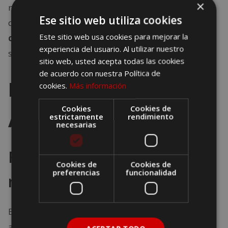
×
más elegantes y sofisticados. Además, Bangkok
Ese sitio web utiliza cookies
destaca por su hospitalidad y por ser una de las
Este sitio web usa cookies para mejorar la
ciudades con mejor ambiente
en cuanto a
experiencia del usuario. Al utilizar nuestro
seguridad y amabilidad.
sitio web, usted acepta todas las cookies
de acuerdo con nuestra Política de
Buenos Aires,
cookies.
Más información
Cookies
Cookies de
Argentina
estrictamente
rendimiento
necesarias
Ritmo y pasión en cada
Cookies de
Cookies de
preferencias
funcionalidad
rincón
Buenos Aires combina su espíritu bohemio y
apasionado con una
vida nocturna
intensa y