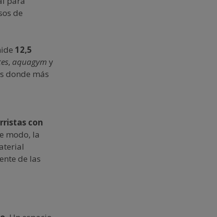
al para
rsos de
mide
12,5
tes
,
aquagym
y
, es donde más
rristas con
te modo, la
aterial
ente de las