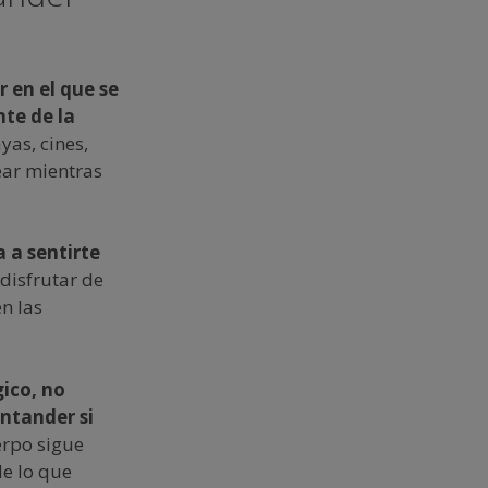
 en el que se
te de la
yas, cines,
ear mientras
a a sentirte
 disfrutar de
n las
ico, no
antander si
erpo sigue
de lo que