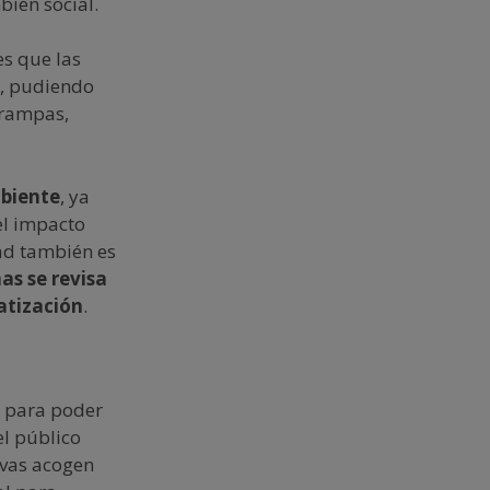
bién social.
es que las
, pudiendo
o rampas,
biente
, ya
el impacto
ad también es
nas se revisa
matización
.
 para poder
el público
tivas acogen