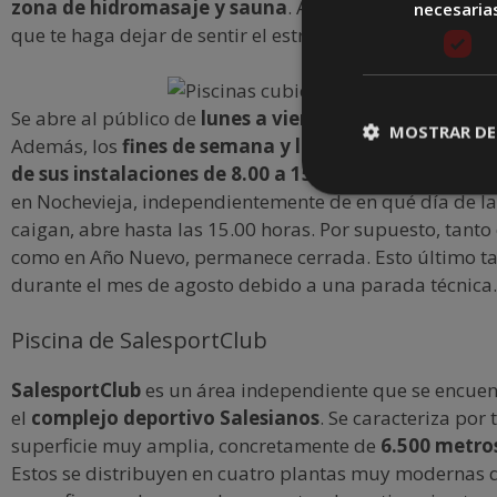
zona de hidromasaje y sauna
. Así podrás conseguir e
necesaria
que te haga dejar de sentir el estrés que acumulamos dí
Se abre al público de
lunes a viernes de 8.00 a 22.30 
MOSTRAR DE
Además, los
fines de semana y los días festivos pued
de sus instalaciones de 8.00 a 15.00 horas
. Eso sí, e
en Nochevieja, independientemente de en qué día de l
caigan, abre hasta las 15.00 horas. Por supuesto, tant
como en Año Nuevo, permanece cerrada. Esto último t
durante el mes de agosto debido a una parada técnica.
Piscina de SalesportClub
SalesportClub
es un área independiente que se encuen
el
complejo deportivo Salesianos
. Se caracteriza por
superficie muy amplia, concretamente de
6.500 metro
Estos se distribuyen en cuatro plantas muy modernas 