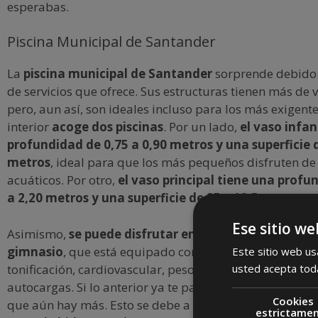
esperabas.
Piscina Municipal de Santander
La
piscina municipal de Santander
sorprende debido 
de servicios que ofrece. Sus estructuras tienen más de v
pero, aun así, son ideales incluso para los más exigente
interior
acoge dos piscinas
. Por un lado,
el vaso infan
profundidad de 0,75 a 0,90 metros y una superficie d
metros
, ideal para que los más pequeños disfruten de
acuáticos. Por otro,
el vaso principal tiene una profu
a 2,20 metros y una superficie de 25 x 12,5 metros
.
Ese sitio we
Asimismo,
se puede disfrutar en su interior de un p
gimnasio
, que está equipado con máquinas para trab
Este sitio web usa
tonificación, cardiovascular, peso libre, estiramientos 
usted acepta toda
autocargas. Si lo anterior ya te parece suficiente, tene
Cookies
que aún hay más. Esto se debe a que
también presum
estrictame