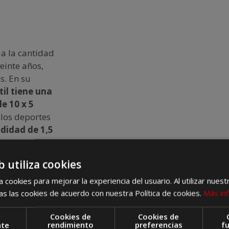
a la cantidad
einte años,
s. En su
til tiene una
e 10 x 5
 los deportes
ndidad de 1,5
b utiliza cookies
equeño
ajo de
 cookies para mejorar la experiencia del usuario. Al utilizar nuest
y zona para
s las cookies de acuerdo con nuestra Política de cookies.
Más in
mos que decirte
Cookies de
Cookies de
e de una
nte
rendimiento
preferencias
f