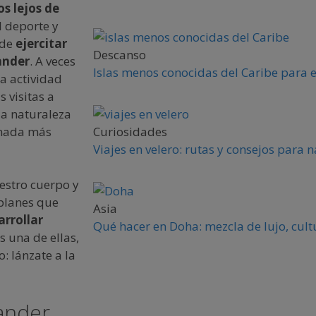
s lejos de
el deporte y
 de
ejercitar
Descanso
ander
. A veces
Islas menos conocidas del Caribe para 
a actividad
 visitas a
la naturaleza
 nada más
Curiosidades
Viajes en velero: rutas y consejos para
uestro cuerpo y
 planes que
Asia
arrollar
Qué hacer en Doha: mezcla de lujo, cult
es una de ellas,
: lánzate a la
tander