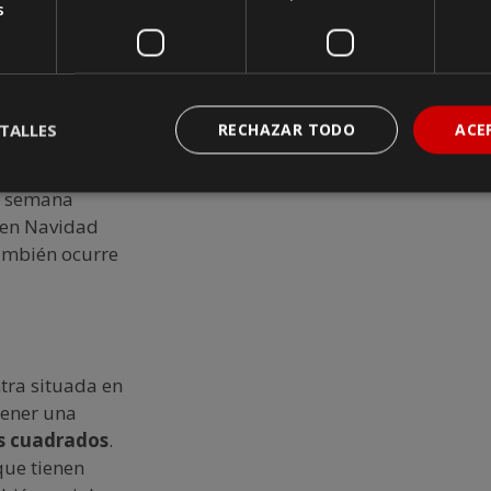
sa relajación
s
a tras día.
horas
.
TALLES
RECHAZAR TODO
ACE
e disfrutarse
n Nochebuena y
a semana
o en Navidad
ambién ocurre
tra situada en
 tener una
s cuadrados
.
que tienen