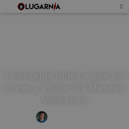
7 consejos útiles y qué ver
si vas a visitar los Museos
Vaticanos
IVÁN FRESNEDA