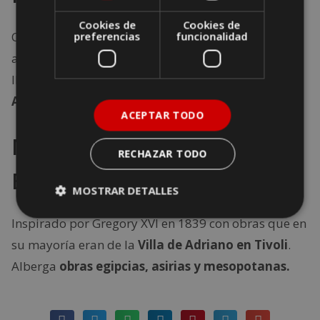
Cookies de
Cookies de
Contiene 12 habitaciones esplendorosas dedicadas
preferencias
funcionalidad
a esculturas romanas y griegas. Entre las más
llamativas se encuentran
Apollo Belvedere,
Apoxyomenos y Afrodita Cnidia.
ACEPTAR TODO
Museo Gregoriano y de
RECHAZAR TODO
Egipto
MOSTRAR DETALLES
Inspirado por Gregory XVI en 1839 con obras que en
su mayoría eran de la
Villa de Adriano en Tivoli
.
Alberga
obras egipcias, asirias y mesopotanas.