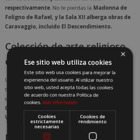
respectivamente
. No te pierdas la
Madonna de
Foligno de Rafael, y la
Sala XII alberga obras de
Caravaggio, incluido El Descendimiento.
Colección de arte religioso
×
contemporáneo
Ese sitio web utiliza cookies
Este sitio web usa cookies para mejorar la
Una alternativa al dominante arte clásico con un
experiencia del usuario. Al utilizar nuestro
sitio web, usted acepta todas las cookies
total de 800 obras en 55 salas que se inauguraron
de acuerdo con nuestra Política de
en los años 70. Aquí descubrirás obras de
Bacon,
cookies.
Más información
Chagall, Matisse , Paul Gauguin, Kandinsky y
Cookies
Cookies de
Van Gogh
, entre otros.
estrictamente
rendimiento
necesarias
Museo Pio-Clementino