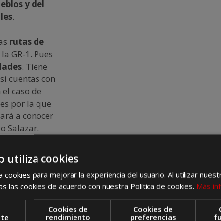
eblos y del
les
.
as
rutas de
s la GR-1. Pues
dades
. Tiene
si cuentas con
n el caso de
es por la que
vitará a conocer
 o Salazar.
ta ruta serán
b utiliza cookies
 cookies para mejorar la experiencia del usuario. Al utilizar nuest
 vistas de las
s las cookies de acuerdo con nuestra Política de cookies.
Más in
s caserones,
ponen muchos
Cookies de
Cookies de
ste modo,
nte
rendimiento
preferencias
f