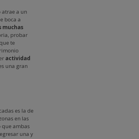
o atrae a un
de boca a
s muchas
oria, probar
que te
trimonio
cer
actividad
 es una gran
adas es la de
zonas en las
ino que ambas
regresar una y