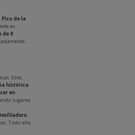
l
Pico de la
onde es
s de 8
madamente.
cas. Este,
a histórica
cer en
tando lugares
esfiladero
os. Todo ello