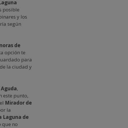
Laguna
s posible
inares y los
aría según
amoras de
ta opción te
 guardado para
 de la ciudad y
 Aguda
,
n este punto,
 el
Mirador de
or la
la Laguna de
lo que no