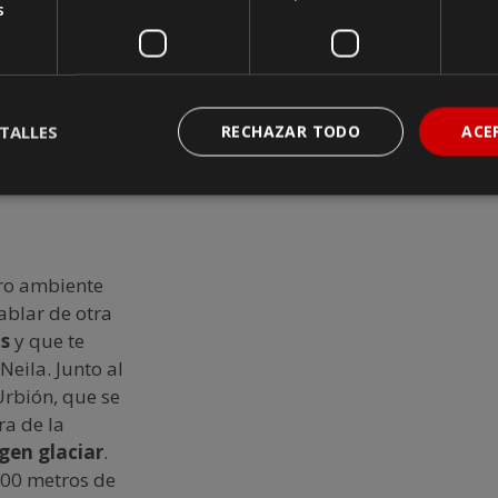
s
l itinerario
,
nderá de la
e paras a
le que forma
TALLES
RECHAZAR TODO
ACE
tro ambiente
ablar de otra
s
y que te
Neila. Junto al
Urbión, que se
rra de la
igen glaciar
.
000 metros de