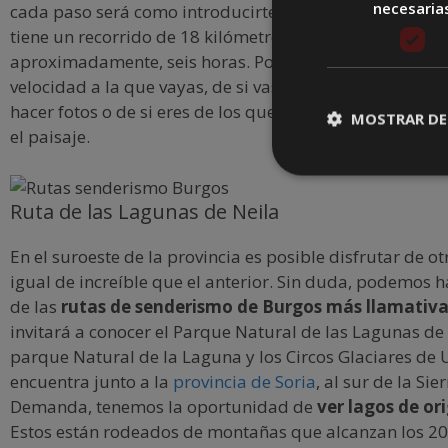
necesaria
cada paso será como introducirte en un mundo nuevo. E
tiene un recorrido de 18 kilómetros y puede hacerse en
aproximadamente, seis horas. Por supuesto, todo depe
velocidad a la que vayas, de si vas acompañado, de si t
hacer fotos o de si eres de los que observan cada detal
MOSTRAR DE
el paisaje.
Ruta de las Lagunas de Neila
En el suroeste de la provincia es posible disfrutar de o
igual de increíble que el anterior. Sin duda, podemos h
de las
rutas de senderismo de Burgos más llamativa
invitará a conocer el Parque Natural de las Lagunas de 
parque Natural de la Laguna y los Circos Glaciares de 
encuentra junto a la
provincia de Soria
, al sur de la Sie
Demanda, tenemos la oportunidad de
ver lagos de or
Estos están rodeados de montañas que alcanzan los 2