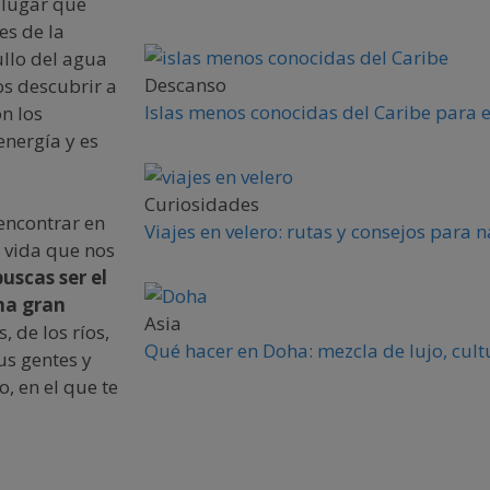
 lugar que
es de la
ullo del agua
Descanso
s descubrir a
Islas menos conocidas del Caribe para 
on los
energía y es
Curiosidades
encontrar en
Viajes en velero: rutas y consejos para
a vida que nos
buscas ser el
na gran
Asia
, de los ríos,
Qué hacer en Doha: mezcla de lujo, cult
us gentes y
, en el que te