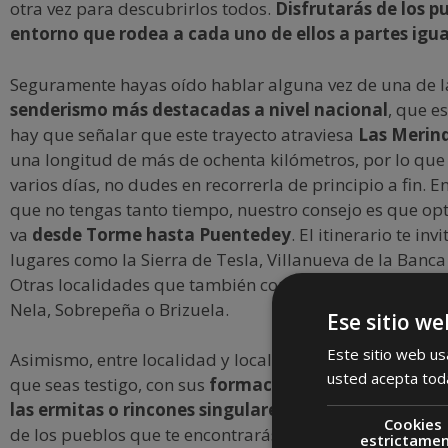
otra vez para descubrirlos todos.
Disfrutarás de los pu
entorno que rodea a cada uno de ellos a partes igua
Seguramente hayas oído hablar alguna vez de una de l
senderismo más destacadas a nivel nacional
, que e
hay que señalar que este trayecto atraviesa
Las Merin
una longitud de más de ochenta kilómetros, por lo que 
varios días, no dudes en recorrerla de principio a fin. E
que no tengas tanto tiempo, nuestro consejo es que opt
va
desde Torme hasta Puentedey
. El itinerario te in
lugares como la Sierra de Tesla, Villanueva de la Banca
Otras localidades que también conocerás realizando es
Nela, Sobrepeña o Brizuela.
Ese sitio we
Este sitio web usa
Asimismo, entre localidad y localidad, serán muchas las
usted acepta toda
que seas testigo, con sus
formaciones montañosas, su
las ermitas o rincones singulares
de los que se com
Cookies
de los pueblos que te encontrarás según avances. De e
estrictame