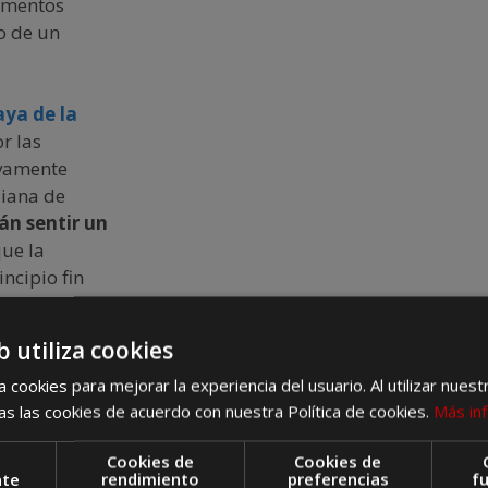
lementos
o de un
aya de la
r las
ivamente
diana de
án sentir un
ue la
ncipio fin
que nos lo
 lo salvaje se
b utiliza cookies
 España.
 cookies para mejorar la experiencia del usuario. Al utilizar nuest
s las cookies de acuerdo con nuestra Política de cookies.
Más in
Cookies de
Cookies de
nte
rendimiento
preferencias
f