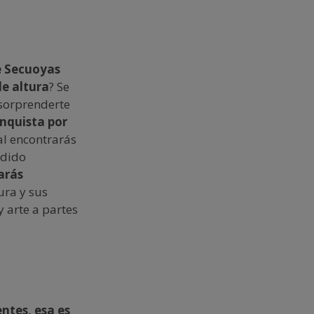
e Secuoyas
de altura
? Se
 sorprenderte
nquista por
al encontrarás
odido
arás
ura y sus
y arte a partes
ntes, esa es