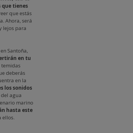
s que tienes
reer que estás
ta. Ahora, será
 lejos para
 en Santoña,
ertirán en tu
n temidas
que deberás
entra en la
s los sonidos
s del agua
scenario marino
án hasta este
 ellos.