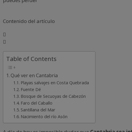
puedes perder
Contenido del artículo
Table of Contents
Qué ver en Cantabria
Playas salvajes en Costa Quebrada
Fuente Dé
Bosque de Secuoyas de Cabezón
Faro del Caballo
Santillana del Mar
Nacimiento del río Asón
A día de hoy es imposible dudar que
Cantabria sea in