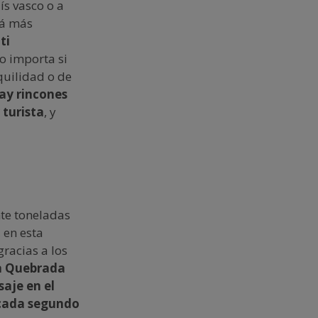
ís vasco o a
tá más
ti
No importa si
nquilidad o de
ay rincones
 turista
, y
te toneladas
 en esta
racias a los
a Quebrada
saje en el
r cada segundo