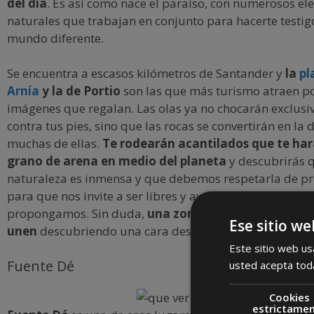
del día
. Es así como nace el paraíso, con numerosos e
naturales que trabajan en conjunto para hacerte testig
mundo diferente.
Se encuentra a escasos kilómetros de Santander y
la
pl
Arnía
y la de Portio
son las que más turismo atraen po
imágenes que regalan. Las olas ya no chocarán exclus
contra tus pies, sino que las rocas se convertirán en la 
muchas de ellas.
Te rodearán acantilados que te har
grano de arena en medio del planeta
y descubrirás q
naturaleza es inmensa y que debemos respetarla de pri
para que nos invite a ser libres y aventureros siempre 
propongamos. Sin duda,
una zona en la que la furia y
Ese sitio we
unen
descubriendo una cara desconocida del norte de
Este sitio web usa
Fuente Dé
usted acepta toda
Cookies
estrictame