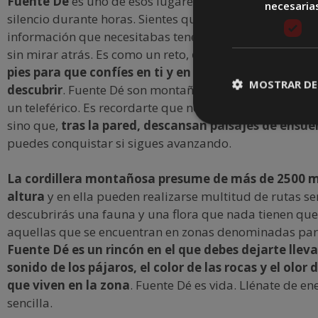
Fuente Dé
es uno de esos lugares ante los que te qued
necesaria
silencio durante horas. Sientes que la naturaleza te su
información que necesitabas tener a mano para contin
sin mirar atrás. Es como un reto,
como un camino que 
pies para que confíes en ti y en todo lo que te qued
MOSTRAR DE
descubrir
. Fuente Dé son montañas y sueños que se u
un teleférico. Es recordarte que no todo acaba donde l
sino que,
tras la pared, descansan paisajes de ensu
puedes conquistar si sigues avanzando.
La cordillera montañosa presume de más de 2500 m
altura
y en ella pueden realizarse multitud de rutas sen
descubrirás una fauna y una flora que nada tienen que
aquellas que se encuentran en zonas denominadas par
Fuente Dé es un rincón en el que debes dejarte lleva
sonido de los pájaros, el color de las rocas y el olor 
que viven en la zona
. Fuente Dé es vida. Llénate de e
sencilla.