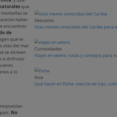
 naturales
que
s montañas se
parecen haber
Descanso
te encuentres
Islas menos conocidas del Caribe para 
do de
magen que te
as olas del mar
Curiosidades
ue se alinean
Viajes en velero: rutas y consejos para
e a disfrutar
Quieres
nos a lo
Asia
Qué hacer en Doha: mezcla de lujo, cult
 respuestas
 país.
No