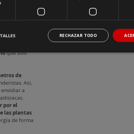
arías en
s
surra esa
uar tu camino
se abre a tus
a por
TALLES
RECHAZAR TODO
ACE
nen mediante
lega tu mirada
eño
que solo
etros de
deristas. Así,
 envidiar a
adisiacas.
r por el
de las plantas
nergía de forma