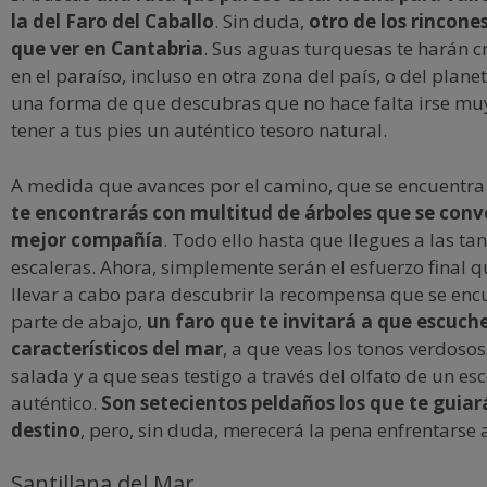
la del Faro del Caballo
. Sin duda,
otro de los rincone
que ver en Cantabria
. Sus aguas turquesas te harán c
en el paraíso, incluso en otra zona del país, o del plane
una forma de que descubras que no hace falta irse muy
tener a tus pies un auténtico tesoro natural.
A medida que avances por el camino, que se encuentra
te encontrarás con multitud de árboles que se conv
mejor compañía
. Todo ello hasta que llegues a las ta
escaleras. Ahora, simplemente serán el esfuerzo final 
llevar a cabo para descubrir la recompensa que se encu
parte de abajo,
un faro que te invitará a que escuche
característicos del mar
, a que veas los tonos verdoso
salada y a que seas testigo a través del olfato de un e
auténtico.
Son setecientos peldaños los que te guiar
destino
, pero, sin duda, merecerá la pena enfrentarse a
Santillana del Mar