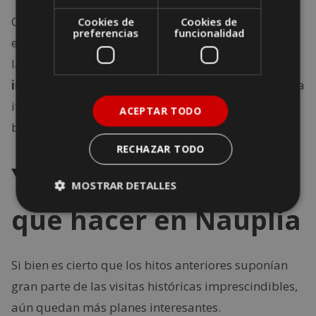
Cabe mencionar que la actual no es aquella iglesia
Cookies de
Cookies de
preferencias
funcionalidad
en la que rezaban las almas de los que se jugaban
la vida en el mar, sino
otra versión que se
inauguró en 1836
, cuya arquitectura sigue la senda
italiana. El retablo y el púlpito son especialmente
ACEPTAR TODO
bellos.
RECHAZAR TODO
Y aún hay más cosas
MOSTRAR DETALLES
que hacer en Nauplia
Si bien es cierto que los hitos anteriores suponían
gran parte de las visitas históricas imprescindibles,
aún quedan más planes interesantes.