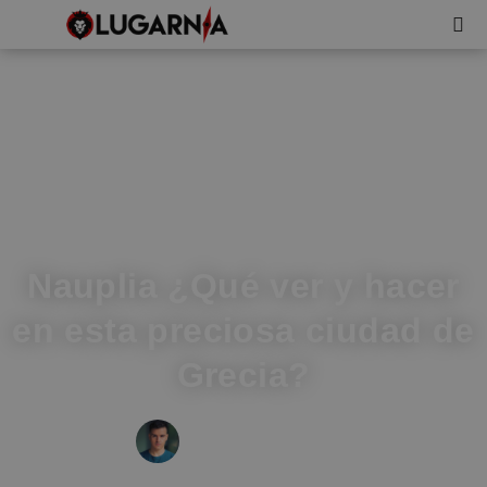
Nauplia ¿Qué ver y hacer
en esta preciosa ciudad de
Grecia?
IVÁN FRESNEDA