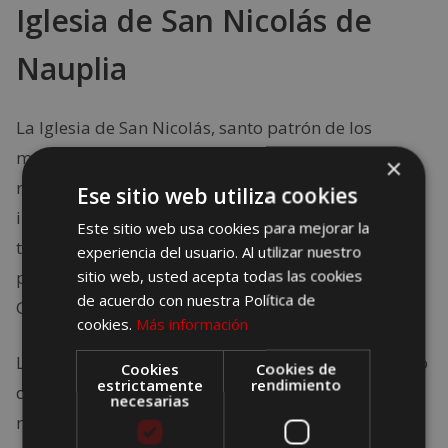
Iglesia de San Nicolás de
Nauplia
La Iglesia de San Nicolás, santo patrón de los
marineros, es uno de los templos más
×
representativos de la ciudad. Tal y como indica su
Ese sitio web utiliza cookies
inscripción conmemorativa, la parroquia fue
Este sitio web usa cookies para mejorar la
trasladada desde el recinto amurallado hasta la
experiencia del usuario. Al utilizar nuestro
sitio web, usted acepta todas las cookies
playa por orden de Agostino Sagredo, Almirante
de acuerdo con nuestra Política de
General de la Armada veneciana.
cookies.
Más información
La iniciativa tuvo lugar en 1713, y obedecía al deseo
Cookies
Cookies de
estrictamente
rendimiento
de honrar a los propios marineros, acercando al
necesarias
máximo la fe hasta su lugar habitual de batalla.