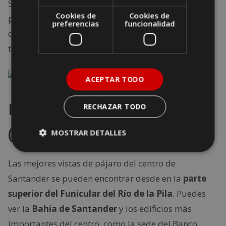
Se encuentra muy bien acondicionado y dispone
Cookies de
Cookies de
paneles de información que te mostrarán los
preferencias
funcionalidad
detalles de lo que estás viendo. ¡Para quedarte allí
todo el día!
ACEPTAR TODO
Funicular del Río de la Pila
RECHAZAR TODO
(Santander)
MOSTRAR DETALLES
Las mejores vistas de pájaro del centro de
Santander se pueden encontrar desde en la
parte
superior del Funicular del Río de la Pila
. Puedes
ver la
Bahía de Santander
y los edificios más
importantes del centro, como la sede del Banco