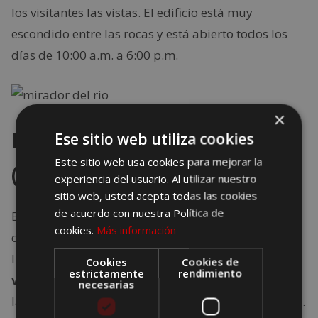
los visitantes las vistas. El edificio está muy
escondido entre las rocas y está abierto todos los
días de 10:00 a.m. a 6:00 p.m.
×
Mirador del Cerro del Palo
Ese sitio web utiliza cookies
Este sitio web usa cookies para mejorar la
(Fuente de Piedra, Málaga)
experiencia del usuario. Al utilizar nuestro
sitio web, usted acepta todas las cookies
de acuerdo con nuestra Política de
Espectacular mirador ubicado al pie de la laguna
cookies.
Más información
de Fuente de Piedra. Un área ideal para detectar el
lugar más amplio de Reserva.
Es excepcional para
Cookies
Cookies de
estrictamente
rendimiento
ver las aves que llegan a este humedal Mirador
,
necesarias
la laguna de agua salada más grande de Andalucía.