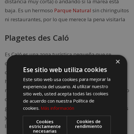
distancia muy corta) o andando si la marea está
baja. Es un hermoso
Parque Natural
sin chiringuitos
ni restaurantes, por lo que merece la pena visitarla
Plagetes des Caló
Es Caló es una zona turística pequeña que se
×
dividide en múltiples playitas. Estas playas están
Ese sitio web utiliza cookies
conectadas unas con otras, formando pequeñas y
Este sitio web usa cookies para mejorar la
hermosas bahías con los típicos embarcaderos de
experiencia del usuario. Al utilizar nuestro
madera que no te debes perder. El pasado marinero
sitio web, usted acepta todas las cookies
de la zona invita además a disfrutar de la
de acuerdo con nuestra Política de
gastronomía de la tierra en sus muchos chiringuitos
cookies.
Más información
y restaurantes, donde podrás probar el pescado de
Cookies
Cookies de
la zona.
estrictamente
rendimiento
necesarias