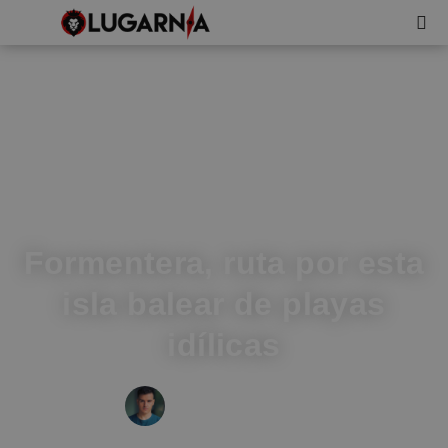
Formentera, ruta por esta
isla balear de playas
idílicas
IVÁN FRESNEDA